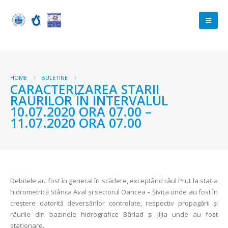
HOME
BULETINE
CARACTERIZAREA STARII
RAURILOR ÎN INTERVALUL
10.07.2020 ORA 07.00 –
11.07.2020 ORA 07.00
Debitele au fost în general în scădere, exceptând râul Prut la stația
hidrometrică Stânca Aval și sectorul Oancea – Șivița unde au fost în
creștere datorită deversărilor controlate, respectiv propagării și
râurile din bazinele hidrografice Bârlad și Jijia unde au fost
staționare.