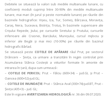
Debitele se situează la valori sub mediile multianuale lunare, cu
coeficienţi moduli cuprinşi între 30-90% din mediile multianuale
lunare, mai mari (în jurul și peste normalele lunare) pe râurile din
bazinele hidrografice: Vișeu, Iza, Tur, Someș, Bârzava, Moravița,
Caraș, Nera, Suceava, Bistriţa, Trotuş, în bazinele superioare ale
Crișului Repede, Jiului, pe cursurile Siretului și Prutului, cursurile
inferioare ale Crasnei, Barcăului, Mureșului, cursul mijlociu și
inferior ale Begăi şi mai mici (10-30%) pe râurile din bazinul
hidrografic Bârlad.
Se situează peste
COTELE DE APĂRARE
râul Prut, pe sectorul
Drânceni – Şiviţa, ca urmare a tranzitării în regim controlat prin
Acumularea Stânca Costeşti a viiturilor formate în amonte de
intrarea în ţară, dupa cum urmează :
–
COTELE DE PERICOL
: Prut – Fălciu (600+34) – jud.GL şi Prut –
Oancea (600+52)-jud.GL;
–
COTELE DE INUNDAȚIE
: Prut – Stânca Aval (300+74)-jud.BT, Prut –
Şiviţa (435+3) – jud. GL;
Este în vigoare
AVERTIZAREA HIDROLOGICĂ
nr. 36 din 09.07.2020.