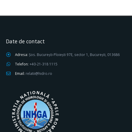
Date de contact
Adresa:
Șos. București-Ploiești 97E, sector 1, București, 013686
Telefon:
+40-21-318 1115
Email:
relatii@hidro.ro