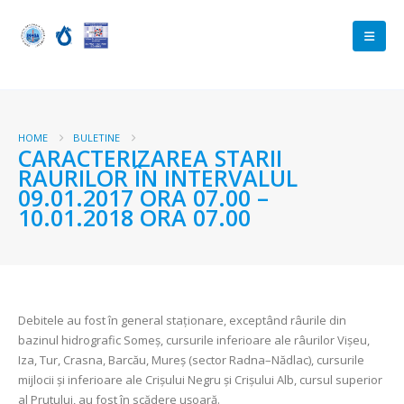
HOME
BULETINE
CARACTERIZAREA STARII
RAURILOR ÎN INTERVALUL
09.01.2017 ORA 07.00 –
10.01.2018 ORA 07.00
Debitele au fost în general staţionare, exceptând râurile din
bazinul hidrografic Someș, cursurile inferioare ale râurilor Vișeu,
Iza, Tur, Crasna, Barcău, Mureș (sector Radna–Nădlac), cursurile
mijlocii și inferioare ale Crișului Negru și Crișului Alb, cursul superior
al Prutului, au fost în scădere ușoară.