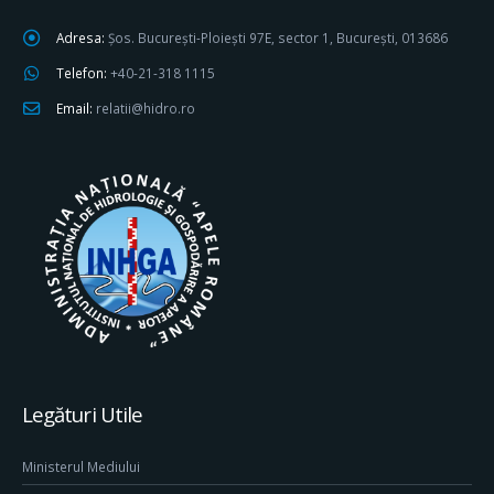
Adresa:
Șos. București-Ploiești 97E, sector 1, București, 013686
Telefon:
+40-21-318 1115
Email:
relatii@hidro.ro
Legături Utile
Ministerul Mediului