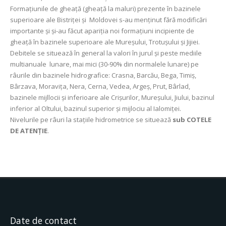
Formaţiunile de gheaţă (gheaţă la maluri) prezente în bazinele
superioare ale Bistriţei și Moldovei s-au menținut fără modificări
importante și și-au făcut apariția noi formațiuni incipiente de
gheață în bazinele superioare ale Mureșului, Trotușului și Jijiei.
Debitele se situează în general la valori în jurul și peste mediile
multianuale lunare, mai mici (30-90% din normalele lunare) pe
râurile din bazinele hidrografice: Crasna, Barcău, Bega, Timiș,
Bârzava, Moravița, Nera, Cerna, Vedea, Argeș, Prut, Bârlad,
bazinele mijllocii și inferioare ale Crișurilor, Mureșului, Jiului, bazinul
inferior al Oltului, bazinul superior și mijlociu al Ialomiţei.
Nivelurile pe râuri la staţiile hidrometrice se situează
sub COTELE
DE ATENŢIE
.
Date de contact