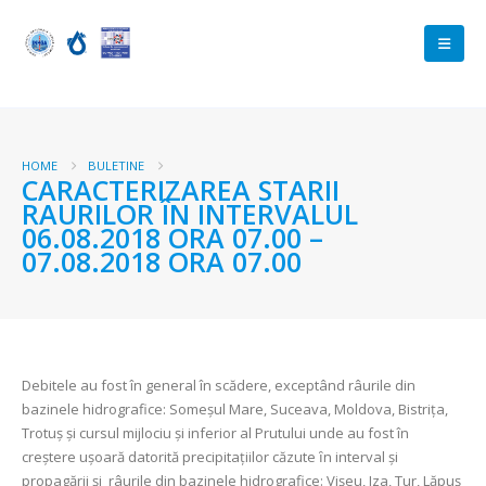
HOME
BULETINE
CARACTERIZAREA STARII
RAURILOR ÎN INTERVALUL
06.08.2018 ORA 07.00 –
07.08.2018 ORA 07.00
Debitele au fost în general în scădere, exceptând râurile din
bazinele hidrografice: Someşul Mare, Suceava, Moldova, Bistriţa,
Trotuş şi cursul mijlociu și inferior al Prutului unde au fost în
creștere uşoară datorită precipitaţiilor căzute ȋn interval şi
propagării şi râurile din bazinele hidrografice: Vişeu, Iza, Tur, Lăpuş