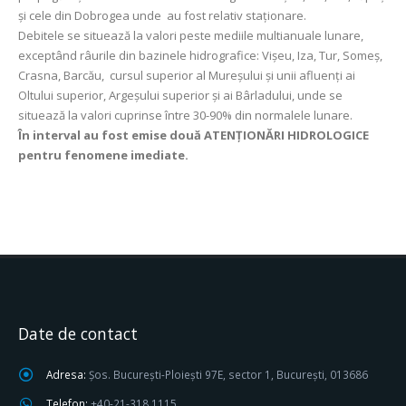
și cele din Dobrogea unde au fost relativ staţionare.
Debitele se situează la valori peste mediile multianuale lunare,
exceptând râurile din bazinele hidrografice: Vişeu, Iza, Tur, Someș,
Crasna, Barcău, cursul superior al Mureşului şi unii afluenţi ai
Oltului superior, Argeşului superior şi ai Bârladului, unde se
situează la valori cuprinse între 30-90% din normalele lunare.
În interval au fost emise două ATENŢIONĂRI HIDROLOGICE
pentru fenomene imediate.
Date de contact
Adresa:
Șos. București-Ploiești 97E, sector 1, București, 013686
Telefon:
+40-21-318 1115