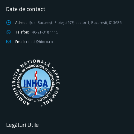
Date de contact
Adresa:
Șos. București-Ploiești 97E, sector 1, București, 013686
Telefon:
+40-21-318 1115
Email:
relatii@hidro.ro
Legături Utile