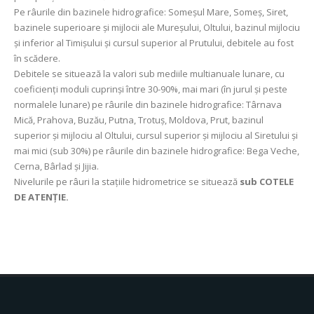
Pe râurile din bazinele hidrografice: Someșul Mare, Someș, Siret,
bazinele superioare și mijlocii ale Mureșului, Oltului, bazinul mijlociu
și inferior al Timișului și cursul superior al Prutului, debitele au fost
în scădere.
Debitele se situează la valori sub mediile multianuale lunare, cu
coeficienţi moduli cuprinşi între 30-90%, mai mari (în jurul și peste
normalele lunare) pe râurile din bazinele hidrografice: Târnava
Mică, Prahova, Buzău, Putna, Trotuș, Moldova, Prut, bazinul
superior și mijlociu al Oltului, cursul superior și mijlociu al Siretului şi
mai mici (sub 30%) pe râurile din bazinele hidrografice: Bega Veche,
Cerna, Bârlad și Jijia.
Nivelurile pe râuri la stațiile hidrometrice se situează
sub COTELE
DE ATENȚIE.