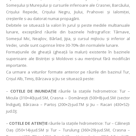
Someșului și Mureșului și cursurile inferioare ale Crasnei, Barcăului,
Crișului Repede, Crișului Negru, Jiului, Prahovei și Ialomiței,
creșterile s-au datorat numai propagării.
Debitele se situează la valori în jurul și peste mediile multianuale
lunare, exceptând râurile din bazinele hidrografice: Târnave,
Someșul Mic, Neajlov, Bârlad, Jijia, și cursul mijlociu și inferior al
Vedei, unde sunt cuprinse între 30-70% din normalele lunare.
Formaţiunile de gheaţă (gheaţă la maluri) existente în bazinele
superioare ale Bistriţei și Moldovei s-au menținut fără modificări
importante.
Ca urmare a viiturilor formate anterior pe râurile din bazinul Tur,
Crișul Alb, Timiș, Bârzava și Jiu se situează peste:
–
COTELE DE INUNDAȚIE
râurile la stațiile hidrometrice: Tur –
Micula (310+40)-jud.SM, Crasna – Domănești (500+8)-jud.SM (sector
îndiguit), Bârzava – Partoș (200+2)-jud.TM și Jiu – Racari (430+52)-
jud.DJ;
–
COTELE DE ATENȚIE
râurile la stațiile hidrometrice: Tur – Călinești
Oaș (350+14)-jud.SM și Tur – Turulung (360+29)-jud.SM, Crasna –