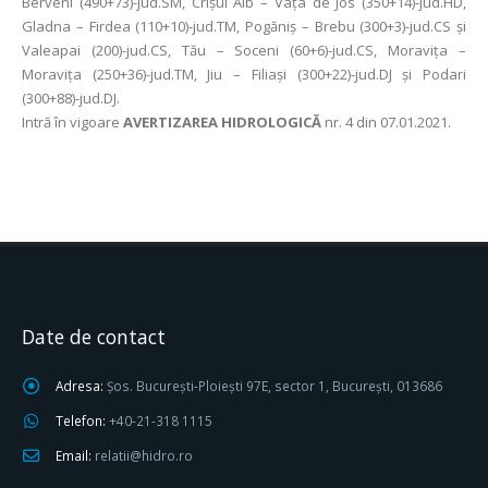
Berveni (490+73)-jud.SM, Crișul Alb – Vața de Jos (350+14)-jud.HD,
Gladna – Firdea (110+10)-jud.TM, Pogăniș – Brebu (300+3)-jud.CS și
Valeapai (200)-jud.CS, Tău – Soceni (60+6)-jud.CS, Moravița –
Moravița (250+36)-jud.TM, Jiu – Filiași (300+22)-jud.DJ și Podari
(300+88)-jud.DJ.
Intră în vigoare
AVERTIZAREA HIDROLOGICĂ
nr. 4 din 07.01.2021.
Date de contact
Adresa:
Șos. București-Ploiești 97E, sector 1, București, 013686
Telefon:
+40-21-318 1115
Email:
relatii@hidro.ro