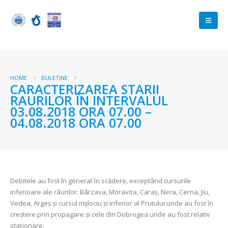
HOME
BULETINE
CARACTERIZAREA STARII
RAURILOR ÎN INTERVALUL
03.08.2018 ORA 07.00 –
04.08.2018 ORA 07.00
Debitele au fost în general ȋn scădere, exceptând cursurile
inferioare ale râurilor: Bârzava, Moraviţa, Caraş, Nera, Cerna, Jiu,
Vedea, Argeş şi cursul mijlociu şi inferior al Prutului unde au fost în
creștere prin propagare şi cele din Dobrogea unde au fost relativ
staţionare.