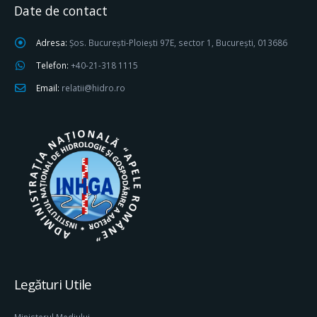
Date de contact
Adresa:
Șos. București-Ploiești 97E, sector 1, București, 013686
Telefon:
+40-21-318 1115
Email:
relatii@hidro.ro
Legături Utile