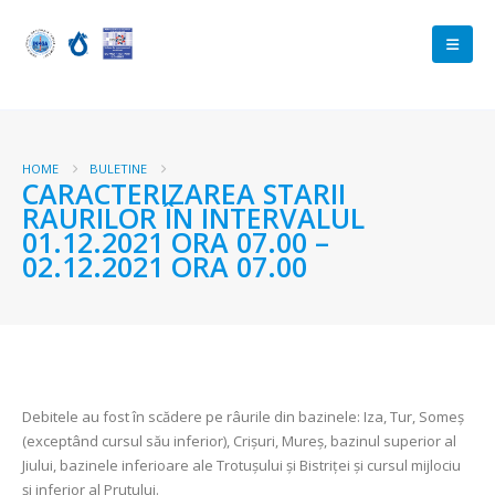
HOME
BULETINE
CARACTERIZAREA STARII
RAURILOR ÎN INTERVALUL
01.12.2021 ORA 07.00 –
02.12.2021 ORA 07.00
Debitele au fost în scădere pe râurile din bazinele: Iza, Tur, Someş
(exceptând cursul său inferior), Crişuri, Mureş, bazinul superior al
Jiului, bazinele inferioare ale Trotuşului şi Bistriței şi cursul mijlociu
şi inferior al Prutului.