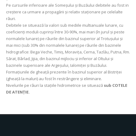
Pe cursurile inferioare ale Someşului şi Buzăului debitele au fost in
creştere ca urmare a propagării şi relativ staționare pe celelalte
râuri.
Debitele se situează la valori sub mediile multianuale lunare, cu
coeficienţi moduli cuprinşi între 30-90%, mai mari (în jurul și peste
normalele lunare) pe râurile din bazinul superior al Trotuşului și
mai mici (sub 30% din normalele lunare) pe râurile din bazinele
hidrografice: Bega Veche, Timiș, Moravița, Cerna, Tazlău, Putna, Rm.
Sărat, Bârlad, Jijia, din bazinul mijlociu și inferior al Oltului şi
bazinele superioare ale Argeșului, Ialomiței şi Buzăului.
Formațiunile de gheață prezente ȋn bazinul superior al Bistriţei
(gheață la maluri) au fost în restrângere şi eliminare.
Nivelurile pe râuri la stațiile hidrometrice se situează
sub COTELE
DE ATENȚIE.