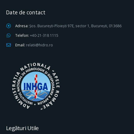
Date de contact
Adresa:
Șos. București-Ploiești 97E, sector 1, București, 013686
Telefon:
+40-21-318 1115
Email:
relatii@hidro.ro
Legături Utile