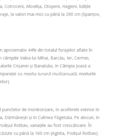
a, Cotroceni, Moviliţa, Otopeni, Hagieni, bălţile
foraje, la valori mai mici cu până la 290 cm (Spanţov,
n aproximativ 44% din totalul forajelor aflate în
 câmpiile Valea lui Mihai, Barcău, Ier, Cermei,
alurile Crişanei şi Banatului, ȋn Câmpia Joasă a
comparaţie cu
media lunară multianuală
, nivelurile
ilor).
l punctelor de monitorizare, ȋn acviferele extinse ȋn
a, Dărmăneşti şi ȋn Culmea Făgetului. Pe alocuri, ȋn
dişul Rotbav, variaţiile au fost crescătoare. În
i scăzute cu până la 160 cm (Agnita, Podişul Rotbav).