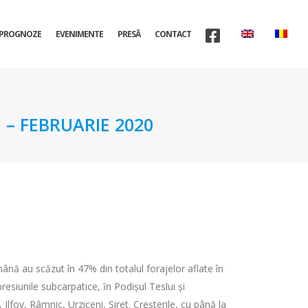
PROGNOZE
EVENIMENTE
PRESĂ
CONTACT
 – FEBRUARIE 2020
nă au scăzut în 47% din totalul forajelor aflate în
resiunile subcarpatice, ȋn Podişul Teslui şi
Ilfov, Râmnic, Urziceni, Siret. Creşterile, cu până la