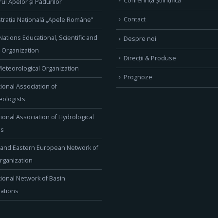
Conferința Științifică
rul Apelor și Pădurilor
Contact
trația Națională „Apele Române”
Nations Educational, Scientific and
Despre noi
l Organization
Direcţii & Produse
eteorological Organization
Prognoze
tional Association of
ologists
tional Association of Hydrological
es
 and Eastern European Network of
rganization
tional Network of Basin
ations