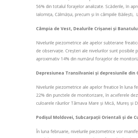
56% din totalul forajelor analizate. Scăderile, ȋn ap
Ialomiţa, Călmăţui, precum şi ȋn câmpiile Băileşti, L
Câmpia de Vest, Dealurile Crişanei şi Banatulu
Nivelurile piezometrice ale apelor subterane freatic
de observaţie. Creşteri ale nivelurilor sunt posibile
aproximativ 14% din numărul forajelor de monitori
Depresiunea Transilvaniei
şi depresiunile din 
Nivelurile piezometrice ale apelor freatice în luna f
22% din punctele de monitorizare, ȋn acviferele dezv
culoarele râurilor Târnava Mare şi Mică, Mureş şi De
Podişul Moldovei,
Subcarpaţii Orientali şi de C
În luna februarie, nivelurile piezometrice vor manif