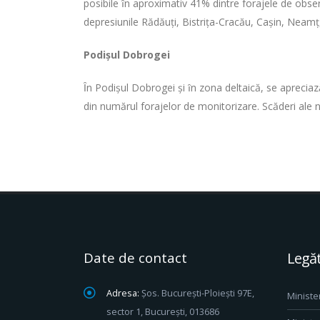
posibile ȋn aproximativ 41% dintre forajele de obser
depresiunile Rădăuţi, Bistriţa-Cracău, Caşin, Neamţ
Podişul Dobrogei
Ȋn Podişul Dobrogei şi ȋn zona deltaică, se aprecia
din numărul forajelor de monitorizare. Scăderi ale n
Date de contact
Legăt
Adresa:
Șos. București-Ploiești 97E,
Ministe
sector 1, București, 013686