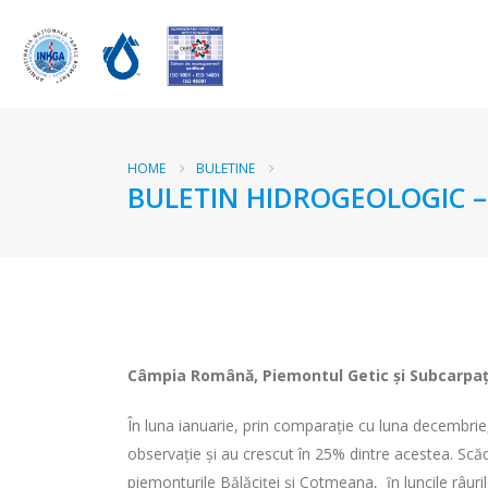
HOME
BULETINE
BULETIN HIDROGEOLOGIC –
Câmpia Română
, Piemontul Getic şi Subcarpaţi
În luna ianuarie, prin comparaţie cu luna decembrie
observaţie şi au crescut în 25% dintre acestea. Scăde
piemonturile Bălăciţei şi Cotmeana, ȋn luncile râurilo