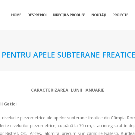
HOME
DESPRE NOI
DIRECŢII & PRODUSE
NOUTĂȚI
PROIECTE
 PENTRU APELE SUBTERANE FREATICE
CARACTERIZAREA LUNII IANUARIE
i Getici
, nivelurile piezometrice ale apelor subterane freatice din Câmpia Româ
rile nivelurilor piezometrice, cu până la 70 cm, s-au înregistrat ȋn dep
r Bistreţ, Olt, Argeş, Ialomiţa, precum şi ȋn câmpiile Băileşti, Burdea, 