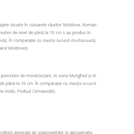
rajele situate în culoarele râurilor Moldova, Roman-
 Creşteri de nivel de până la 10 cm s-au produs ȋn
covăţ. În comparaţie cu
media lunară multianuală
,
oarul Moldovei).
l punctelor de monitorizare, ȋn zona Murighiol şi ȋn
ice de până la 10 cm. În comparaţie cu
media lunară
Cuza Vodă, Podişul Cernavodă).
endinţă generală de staţionaritate ȋn aproximativ