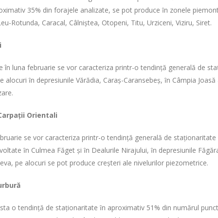
roximativ 35% din forajele analizate, se pot produce ȋn zonele piemontan
eu-Rotunda, Caracal, Câlniştea, Otopeni, Titu, Urziceni, Viziru, Siret.
i
e în luna februarie se vor caracteriza printr-o tendinţă generală de sta
 pe alocuri ȋn depresiunile Vărădia, Caraş-Caransebeş, ȋn Câmpia Joasă a 
zare.
Carpaţii Orientali
ebruarie se vor caracteriza printr-o tendinţă generală de staţionaritate
oltate ȋn Culmea Făget şi ȋn Dealurile Nirajului, ȋn depresiunile Făgă
va, pe alocuri se pot produce creşteri ale nivelurilor piezometrice.
urbură
esta o tendinţă de staţionaritate ȋn aproximativ 51% din numărul puncte