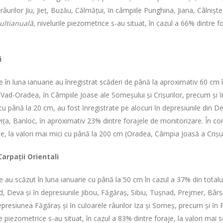
âurilor Jiu, Jieţ, Buzău, Călmăţui, ȋn câmpiile Punghina, Jiana, Câlnişte
ultianuală
, nivelurile piezometrice s-au situat, în cazul a 66% dintre 
i
e în luna ianuarie au înregistrat scăderi de până la aproximativ 60 cm î
Vad-Oradea, ȋn Câmpiile Joase ale Someşului şi Crişurilor, precum şi ȋn
cu până la 20 cm, au fost ȋnregistrate pe alocuri ȋn depresiunile din De
aviţa, Banloc, ȋn aproximativ 23% dintre forajele de monitorizare. În 
je, la valori mai mici cu până la 200 cm (Oradea, Câmpia Joasă a Crişur
Carpaţii Orientali
e au scăzut în luna ianuarie cu până la 50 cm în cazul a 37% din totalu
, Deva şi ȋn depresiunile Jibou, Făgăraş, Sibiu, Tuşnad, Prejmer, Bârs
resiunea Făgăraş şi ȋn culoarele râurilor Iza şi Someş, precum şi ȋn Po
ile piezometrice s-au situat, în cazul a 83% dintre foraje, la valori ma