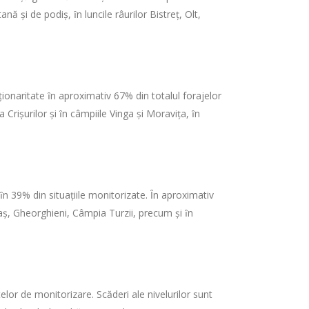
ă şi de podiş, ȋn luncile râurilor Bistreţ, Olt,
ţionaritate ȋn aproximativ 67% din totalul forajelor
Crişurilor şi ȋn câmpiile Vinga şi Moraviţa, ȋn
 ȋn 39% din situaţiile monitorizate. Ȋn aproximativ
raş, Gheorghieni, Câmpia Turzii, precum şi ȋn
lor de monitorizare. Scăderi ale nivelurilor sunt