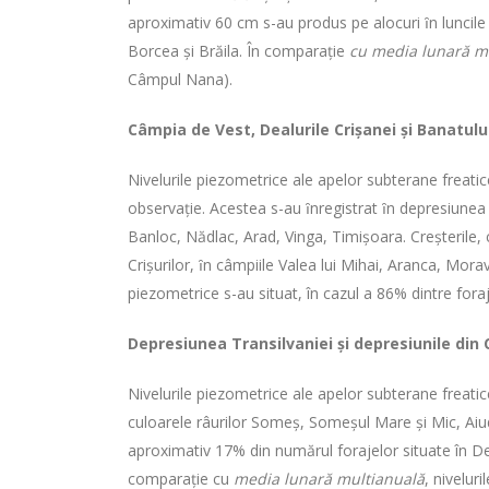
aproximativ 60 cm s-au produs pe alocuri ȋn luncile r
Borcea şi Brăila. În comparaţie
cu media lunară m
Câmpul Nana).
Câmpia de Vest, Dealurile Crişanei şi Banatulu
Nivelurile piezometrice ale apelor subterane freatic
observaţie. Acestea s-au ȋnregistrat ȋn depresiunea 
Banloc, Nădlac, Arad, Vinga, Timişoara. Creşterile, 
Crişurilor, ȋn câmpiile Valea lui Mihai, Aranca, Mor
piezometrice s-au situat, în cazul a 86% dintre fora
Depresiunea Transilvaniei
şi depresiunile din 
Nivelurile piezometrice ale apelor subterane freatic
culoarele râurilor Someş, Someşul Mare şi Mic, Aiud
aproximativ 17% din numărul forajelor situate în Dep
comparaţie cu
media lunară multianuală
, nivelur