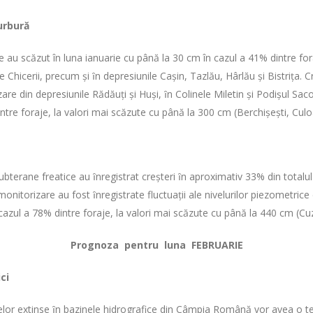
urbură
e au scăzut în luna ianuarie cu până la 30 cm în cazul a 41% dintre fo
le Chicerii, precum şi ȋn depresiunile Caşin, Tazlău, Hârlău şi Bistriţa.
re din depresiunile Rădăuţi şi Huşi, ȋn Colinele Miletin şi Podişul Sa
intre foraje, la valori mai scăzute cu până la 300 cm (Berchişeşti, Cul
subterane freatice au ȋnregistrat creşteri ȋn aproximativ 33% din totalu
e monitorizare au fost ȋnregistrate fluctuaţii ale nivelurilor piezometr
în cazul a 78% dintre foraje, la valori mai scăzute cu până la 440 cm (
Prognoza pentru luna FEBRUARIE
ci
erelor extinse ȋn bazinele hidrografice din Câmpia Română vor avea o t