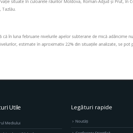
vaţie situate ȋn culoarele râurilor Moldova, Roman-Adjud şi Prut, ȋn C
, Tazlău.
ză că în luna februarie nivelurile apelor subterane de mică adâncime nu
ivelurilor, estimate ȋn aproximativ 22% din situaţiile analizate, se po
uri Utile
Legături rapide
Noutăți
rul Mediului