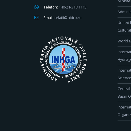
Ministe
Telefon:
+40-21-318 1115
Adminis
Email:
relatii@hidro.ro
United 
Cultura
World M
Interna
Hydroge
Interna
Scienc
Central
Basin O
Interna
Organiz