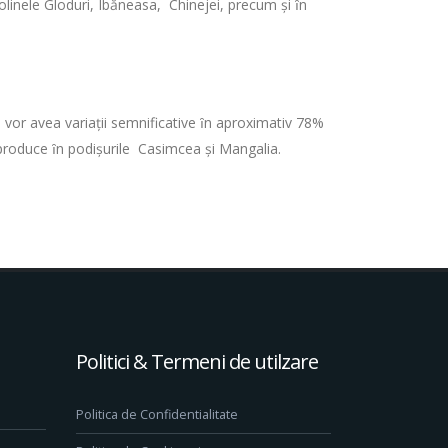
olinele Gloduri, Ibăneasa, Chinejei, precum şi ȋn
 vor avea variaţii semnificative ȋn aproximativ 78%
t produce ȋn podişurile Casimcea şi Mangalia.
Politici & Termeni de utilzare
Politica de Confidentialitate