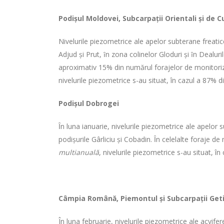
Podişul Moldovei,
Subcarpaţii Orientali şi de C
Nivelurile piezometrice ale apelor subterane freatic
Adjud şi Prut, ȋn zona colinelor Gloduri şi ȋn Dealuri
aproximativ 15% din numărul forajelor de monitoriza
nivelurile piezometrice s-au situat, în cazul a 87% d
Podişul Dobrogei
Ȋn luna ianuarie, nivelurile piezometrice ale apelor 
podişurile Gârliciu şi Cobadin. Ȋn celelalte foraje d
multianuală
, nivelurile piezometrice s-au situat, 
Câmpia Română
, Piemontul şi Subcarpaţii Geti
În luna februarie, nivelurile piezometrice ale acvif