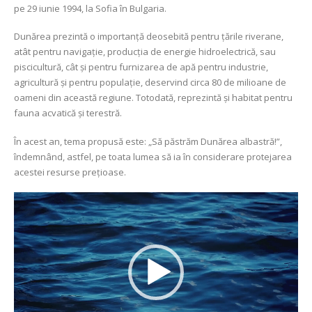
pe 29 iunie 1994, la Sofia în Bulgaria.
Dunărea prezintă o importanță deosebită pentru țările riverane,
atât pentru navigație, producția de energie hidroelectrică, sau
piscicultură, cât și pentru furnizarea de apă pentru industrie,
agricultură și pentru populație, deservind circa 80 de milioane de
oameni din această regiune. Totodată, reprezintă şi habitat pentru
fauna acvatică şi terestră.
În acest an, tema propusă este: „Să păstrăm Dunărea albastră!”,
îndemnând, astfel, pe toata lumea să ia în considerare protejarea
acestei resurse prețioase.
Player
video