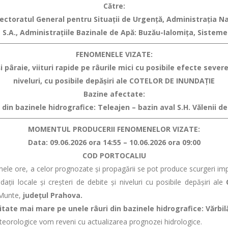
Către:
spectoratul General pentru Situaţii de Urgenţă, Administraţia 
 S.A., Administraţiile Bazinale de Apă: Buzău-Ialomița, Sisteme
FENOMENELE VIZATE:
 pâraie, viituri rapide pe râurile mici cu posibile efecte severe 
niveluri, cu posibile depăşiri ale COTELOR DE INUNDAȚIE
Bazine afectate:
 din bazinele hidrografice: Teleajen – bazin aval S.H. Vălenii 
MOMENTUL PRODUCERII FENOMENELOR VIZATE:
Data: 09.06.2026 ora 14:55 – 10.06.2026 ora 09:00
COD PORTOCALIU
le ore, a celor prognozate și propagării se pot produce scurgeri import
aţii locale şi creşteri de debite şi niveluri cu posibile depășiri ale
C
e Munte,
județul Prahova.
ate mai mare pe unele râuri din bazinele hidrografice: Vărbil
ologice vom reveni cu actualizarea prognozei hidrologice.