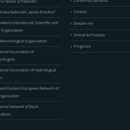
Conferința Științifică
rul Apelor și Pădurilor
Contact
trația Națională „Apele Române”
Nations Educational, Scientific and
Despre noi
l Organization
Direcţii & Produse
eteorological Organization
Prognoze
tional Association of
ologists
tional Association of Hydrological
es
 and Eastern European Network of
rganization
tional Network of Basin
ations