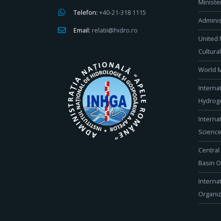
Ministe
Telefon:
+40-21-318 1115
Adminis
Email:
relatii@hidro.ro
United 
Cultura
World M
Interna
Hydroge
Interna
Scienc
Central
Basin O
Interna
Organiz