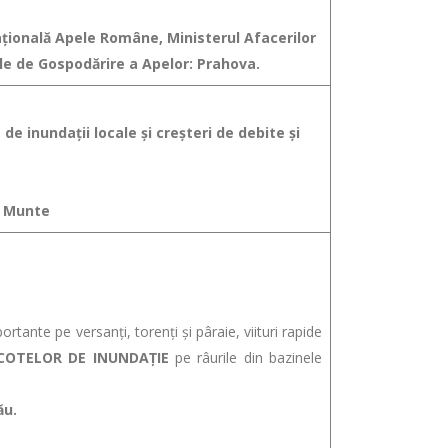
Naţională Apele Române, Ministerul Afacerilor
le de Gospodărire a Apelor: Prahova.
de inundaţii locale şi creşteri de debite şi
de Munte
ante pe versanţi, torenţi şi pâraie, viituri rapide
OTELOR DE INUNDAȚIE
pe râurile din bazinele
ău.