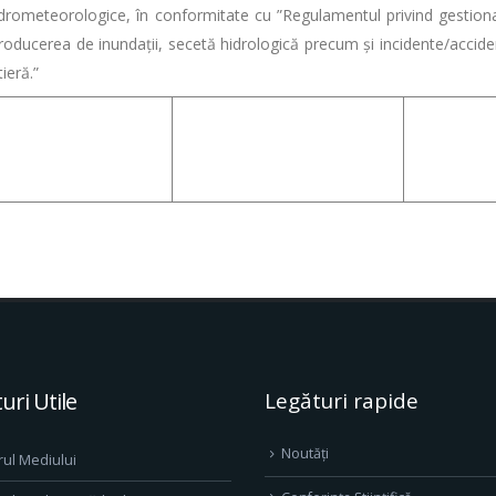
eteorologice, în conformitate cu ”Regulamentul privind gestionar
ducerea de inundaţii, secetă hidrologică precum şi incidente/accident
ieră.”
uri Utile
Legături rapide
Noutăți
rul Mediului