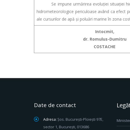
Se impune urmărirea evoluţiei situaţiei hidrom
hidrometeorologice periculoase având ca efect pro
ale cursurilor de apă şi poluări marine în zona cost
Intocmit,
dr. Romulus-Dumitru
COSTACHE
Date de contact
Legăt
Adresa:
Șos. București-Ploiești 97E,
Ministe
sector 1, București, 013686