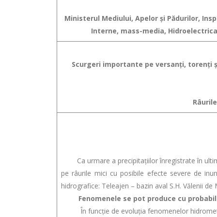
Ministerul Mediului, Apelor şi Pădurilor, In
Interne, mass-media, Hidroelectrica
Scurgeri importante pe versanţi, torenţi şi
Râurile
Ca urmare a precipitațiilor înregistrate în ultime
pe râurile mici cu posibile efecte severe de inund
hidrografice: Teleajen – bazin aval S.H. Vălenii d
Fenomenele se pot produce cu probabilit
În funcţie de evoluţia fenomenelor hidrometeor