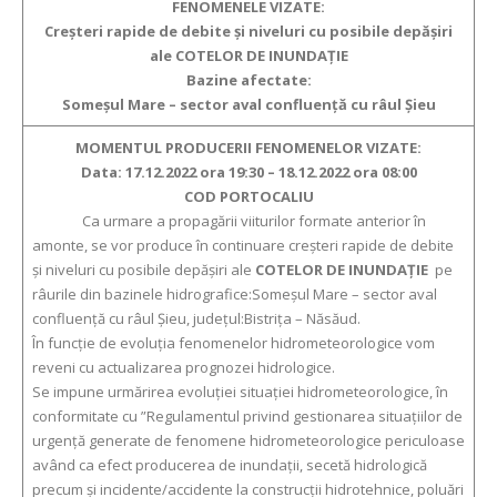
FENOMENELE VIZATE:
Creşteri rapide de debite şi niveluri cu posibile depășiri
ale COTELOR DE INUNDAȚIE
Bazine afectate:
Someșul Mare – sector aval confluență cu râul Șieu
MOMENTUL PRODUCERII FENOMENELOR VIZATE:
Data: 17.12.2022 ora 19:30 – 18.12.2022 ora 08:00
COD PORTOCALIU
Ca urmare a propagării viiturilor formate anterior în
amonte, se vor produce în continuare creşteri rapide de debite
şi niveluri cu posibile depăşiri ale
COTELOR DE INUNDAŢIE
pe
râurile din bazinele hidrografice:Someșul Mare – sector aval
confluență cu râul Șieu, județul:Bistrița – Năsăud.
În funcţie de evoluţia fenomenelor hidrometeorologice vom
reveni cu actualizarea prognozei hidrologice.
Se impune urmărirea evoluţiei situaţiei hidrometeorologice, în
conformitate cu ”Regulamentul privind gestionarea situaţiilor de
urgenţă generate de fenomene hidrometeorologice periculoase
având ca efect producerea de inundaţii, secetă hidrologică
precum şi incidente/accidente la construcţii hidrotehnice, poluări