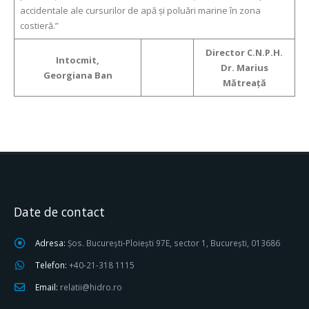
accidentale ale cursurilor de apă şi poluări marine în zona
costieră.”
Director C.N.P.H.
Intocmit,
Dr. Marius
Georgiana Ban
Mătreaţă
Date de contact
Adresa:
Șos. București-Ploiești 97E, sector 1, București, 013686
Telefon:
+40-21-318 1115
Email:
relatii@hidro.ro