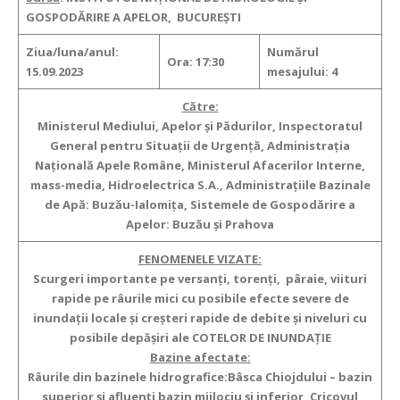
GOSPODĂRIRE A APELOR, BUCUREȘTI
Ziua/luna/anul:
Numărul
Ora: 17:30
15.09.2023
mesajului: 4
Către:
Ministerul Mediului, Apelor şi Pădurilor, Inspectoratul
General pentru Situaţii de Urgenţă, Administraţia
Naţională Apele Române, Ministerul Afacerilor Interne,
mass-media, Hidroelectrica S.A., Administraţiile Bazinale
de Apă: Buzău-Ialomița, Sistemele de Gospodărire a
Apelor: Buzău și Prahova
FENOMENELE VIZATE:
Scurgeri importante pe versanţi, torenţi, pâraie, viituri
rapide pe râurile mici cu posibile efecte severe de
inundaţii locale şi creşteri rapide de debite şi niveluri cu
posibile depășiri ale COTELOR DE INUNDAȚIE
Bazine afectate:
Râurile din bazinele hidrografice:Bâsca Chiojdului – bazin
superior și afluenți bazin mijlociu și inferior, Cricovul