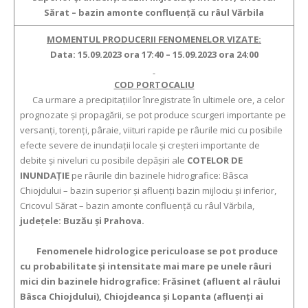
Sărat – bazin amonte confluență cu râul Vărbila
MOMENTUL PRODUCERII FENOMENELOR VIZATE:
Data: 15.09.2023 ora 17:40 – 15.09.2023 ora 24:00
COD PORTOCALIU
Ca urmare a precipitațiilor înregistrate în ultimele ore, a celor
prognozate și propagării, se pot produce scurgeri importante pe
versanţi, torenţi, pâraie, viituri rapide pe râurile mici cu posibile
efecte severe de inundaţii locale şi creşteri importante de
debite şi niveluri cu posibile depăşiri ale
COTELOR DE
INUNDAŢIE
pe râurile din bazinele hidrografice: Bâsca
Chiojdului – bazin superior și afluenți bazin mijlociu și inferior,
Cricovul Sărat – bazin amonte confluență cu râul Vărbila,
județele: Buzău și Prahova.
Fenomenele hidrologice periculoase se pot produce
cu probabilitate și intensitate mai mare pe unele râuri
mici din bazinele hidrografice: Frăsinet (afluent al râului
Bâsca Chiojdului), Chiojdeanca și Lopanta (afluenți ai