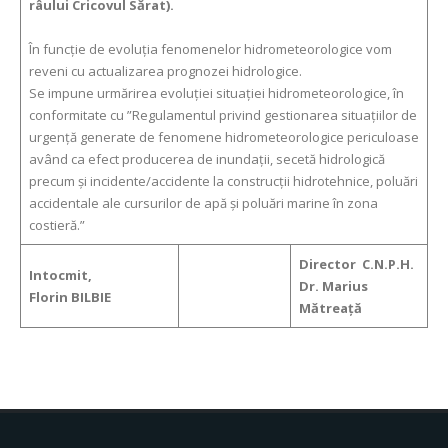
râului Cricovul Sărat).
În funcţie de evoluţia fenomenelor hidrometeorologice vom
reveni cu actualizarea prognozei hidrologice.
Se impune urmărirea evoluţiei situaţiei hidrometeorologice, în
conformitate cu ”Regulamentul privind gestionarea situaţiilor de
urgenţă generate de fenomene hidrometeorologice periculoase
având ca efect producerea de inundaţii, secetă hidrologică
precum şi incidente/accidente la construcţii hidrotehnice, poluări
accidentale ale cursurilor de apă şi poluări marine în zona
costieră.”
Director C.N.P.H.
Intocmit,
Dr. Marius
Florin BILBIE
Mătreaţă