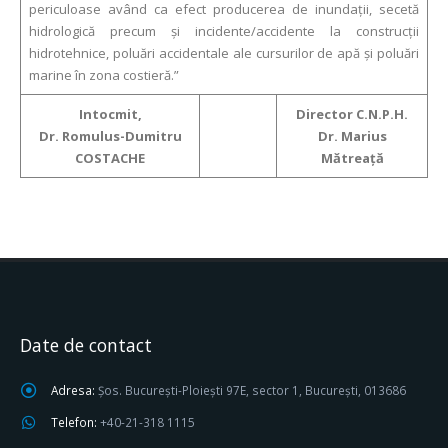
periculoase având ca efect producerea de inundaţii, secetă
hidrologică precum şi incidente/accidente la construcţii
hidrotehnice, poluări accidentale ale cursurilor de apă şi poluări
marine în zona costieră.”
Intocmit,
Director C.N.P.H.
Dr. Romulus-Dumitru
Dr. Marius
COSTACHE
Mătreaţă
Date de contact
Adresa:
Șos. București-Ploiești 97E, sector 1, București, 013686
Telefon:
+40-21-318 1115