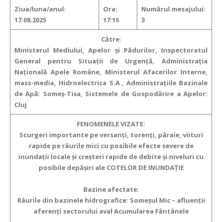
Ziua/luna/anul:
Ora:
Numărul mesajului:
17.08.2025
17:15
3
Către:
Ministerul Mediului, Apelor şi Pădurilor, Inspectoratul
General pentru Situaţii de Urgenţă, Administraţia
Naţională Apele Române, Ministerul Afacerilor Interne,
mass-media, Hidroelectrica S.A., Administraţiile Bazinale
de Apă: Someș-Tisa, Sistemele de Gospodărire a Apelor:
Cluj
FENOMENELE VIZATE:
Scurgeri importante pe versanţi, torenţi, pâraie, viituri
rapide pe râurile mici cu posibile efecte severe de
inundaţii locale şi creşteri rapide de debite şi niveluri cu
posibile depășiri ale COTELOR DE INUNDAȚIE
Bazine afectate:
Râurile din bazinele hidrografice: Someșul Mic – afluenții
aferenți sectorului aval Acumularea Fântânele