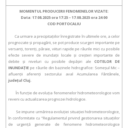
MOMENTUL PRODUCERII FENOMENELOR VIZATE:
Data: 17.08.2025 ora 17:25 – 17.08.2025 ora 24:00
COD PORTOCALIU
Ca urmare a precipitațiilor înregistrate în ultimele ore, a celor
prognozate și propagării, se pot produce scurgeri importante pe
versanţi, torenţi, pâraie, viituri rapide pe râurile mici cu posibile
efecte severe de inundaţii locale şi creşteri importante de
debite şi niveluri cu posibile depăşiri ale
COTELOR DE
INUNDAŢIE
pe râurile din bazinele hidrografice: Someșul Mic –
afluenții aferenți sectorului aval Acumularea Fântânele,
județul Cluj.
În funcţie de evoluţia fenomenelor hidrometeorologice vom
reveni cu actualizarea prognozei hidrologice.
Se impune urmărirea evoluţiei situaţiei hidrometeorologice,
în conformitate cu ”Regulamentul privind gestionarea situaţiilor
de urgenţă generate de fenomene hidrometeorologice