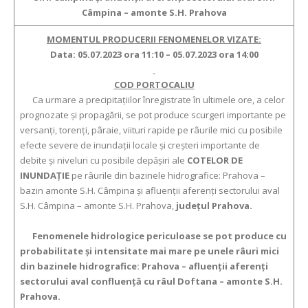
Câmpina – amonte S.H. Prahova
MOMENTUL PRODUCERII FENOMENELOR VIZATE:
Data: 05.07.2023 ora 11:10 – 05.07.2023 ora 14:00
COD PORTOCALIU
Ca urmare a precipitațiilor înregistrate în ultimele ore, a celor
prognozate și propagării, se pot produce scurgeri importante pe
versanţi, torenţi, pâraie, viituri rapide pe râurile mici cu posibile
efecte severe de inundaţii locale şi creşteri importante de
debite şi niveluri cu posibile depăşiri ale
COTELOR DE
INUNDAŢIE
pe râurile din bazinele hidrografice: Prahova –
bazin amonte S.H. Câmpina și afluenții aferenți sectorului aval
S.H. Câmpina – amonte S.H. Prahova,
județul Prahova.
Fenomenele hidrologice periculoase se pot produce cu
probabilitate și intensitate mai mare pe unele râuri mici
din bazinele hidrografice: Prahova – afluenții aferenți
sectorului aval confluență cu râul Doftana – amonte S.H.
Prahova.