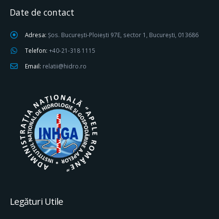
Date de contact
Adresa:
Șos. București-Ploiești 97E, sector 1, București, 013686
Telefon:
+40-21-318 1115
Email:
relatii@hidro.ro
Legături Utile