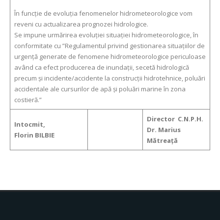
În funcţie de evoluţia fenomenelor hidrometeorologice vom
reveni cu actualizarea prognozei hidrologice.
Se impune urmărirea evoluţiei situaţiei hidrometeorologice, în
conformitate cu ”Regulamentul privind gestionarea situaţiilor de
urgenţă generate de fenomene hidrometeorologice periculoase
având ca efect producerea de inundaţii, secetă hidrologică
precum şi incidente/accidente la construcţii hidrotehnice, poluări
accidentale ale cursurilor de apă şi poluări marine în zona
costieră.”
Director C.N.P.H.
Intocmit,
Dr. Marius
Florin BILBIE
Mătreaţă