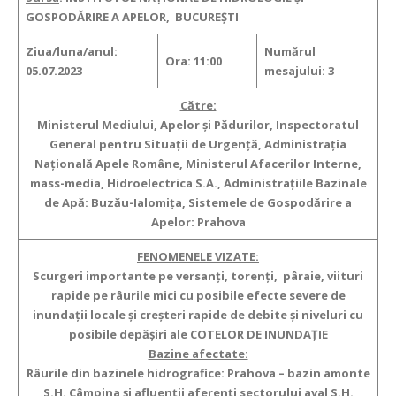
GOSPODĂRIRE A APELOR, BUCUREȘTI
Ziua/luna/anul:
Numărul
Ora: 11:00
05.07.2023
mesajului: 3
Către:
Ministerul Mediului, Apelor şi Pădurilor, Inspectoratul
General pentru Situaţii de Urgenţă, Administraţia
Naţională Apele Române, Ministerul Afacerilor Interne,
mass-media, Hidroelectrica S.A., Administraţiile Bazinale
de Apă: Buzău-Ialomița, Sistemele de Gospodărire a
Apelor: Prahova
FENOMENELE VIZATE:
Scurgeri importante pe versanţi, torenţi, pâraie, viituri
rapide pe râurile mici cu posibile efecte severe de
inundaţii locale şi creşteri rapide de debite şi niveluri cu
posibile depășiri ale COTELOR DE INUNDAȚIE
Bazine afectate:
Râurile din bazinele hidrografice: Prahova – bazin amonte
S.H. Câmpina și afluenții aferenți sectorului aval S.H.