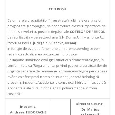
COD ROȘU
Ca urmare a precipitațiilor înregistrate în ultimele ore, a celor
prognozate și propagării, se pot produce creşteri importante de
debite şi niveluri cu posibile depăşiri ale
COTELOR DE PERICOL
pe râul Bistrița – pe sectorul aval S.H. Dorna Arini – amonte Ac.
Izvoru Muntelui,
județele: Suceava, Neamț.
În funcţie de evoluţia fenomenelor hidrometeorologice vom
reveni cu actualizarea prognozei hidrologice.
Se impune urmărirea evoluţiei situaţiei hidrometeorologice, în
conformitate cu ”Regulamentul privind gestionarea situaţiilor de
urgenţă generate de fenomene hidrometeorologice periculoase
având ca efect producerea de inundaţii, secetă hidrologică
precum şi incidente/accidente la construcţii hidrotehnice, poluări
accidentale ale cursurilor de apă şi poluări marine în zona
costieră.”
Director C.N.P.H.
Intocmit,
Dr. Marius
Andreea TUDORACHE