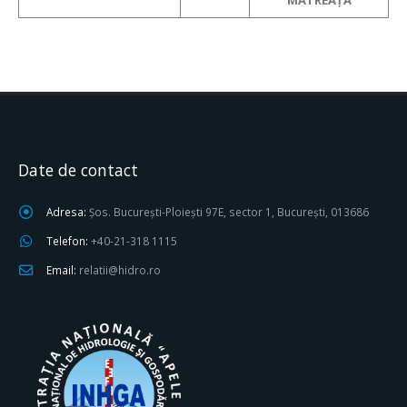
MĂTREAȚĂ
Date de contact
Adresa:
Șos. București-Ploiești 97E, sector 1, București, 013686
Telefon:
+40-21-318 1115
Email:
relatii@hidro.ro