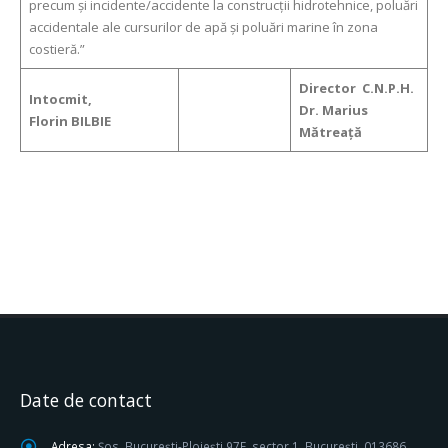
precum şi incidente/accidente la construcţii hidrotehnice, poluări
accidentale ale cursurilor de apă şi poluări marine în zona
costieră.”
Director C.N.P.H.
Intocmit,
Dr. Marius
Florin BILBIE
Mătreaţă
Date de contact
Adresa:
Șos. București-Ploiești 97E, sector 1, București, 013686