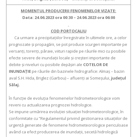
MOMENTUL PRODUCERII FENOMENELOR VIZATE:
Data: 24.06.2023 ora 00:30 – 24.06.2023 ora 06:00
COD PORTOCALIU
Ca urmare a precipitațiilor înregistrate în ultimele ore, a celor
prognozate și propagării, se pot produce scurgeri importante pe
versanţi, torenţi, pâraie, viituri rapide pe râurile mici cu posibile
efecte severe de inundaţii locale şi creşteri importante de
debite şi niveluri cu posibile depăşiri ale
COTELOR DE
INUNDAŢIE
pe râurile din bazinele hidrografice: Almaș – bazin
aval S.H. Hida, Briglez (Garbou) – afluenți ai Someșului,
județul
Sălaj.
În funcţie de evoluţia fenomenelor hidrometeorologice vom
reveni cu actualizarea prognozei hidrologice.
Se impune urmărirea evoluţiei situaţiei hidrometeorologice, în
conformitate cu ”Regulamentul privind gestionarea situaţiilor de
urgenţă generate de fenomene hidrometeorologice periculoase
având ca efect producerea de inundaţii, secetă hidrologică