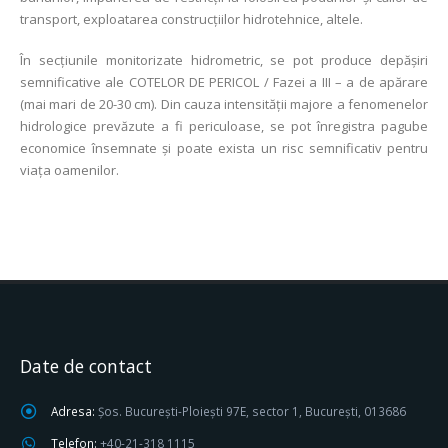
transport, exploatarea construcţiilor hidrotehnice, altele.
În secţiunile monitorizate hidrometric, se pot produce depășiri
semnificative ale COTELOR DE PERICOL / Fazei a III – a de apărare
(mai mari de 20-30 cm). Din cauza intensității majore a fenomenelor
hidrologice prevăzute a fi periculoase, se pot înregistra pagube
economice însemnate şi poate exista un risc semnificativ pentru
viața oamenilor.
Date de contact
Adresa:
Șos. București-Ploiești 97E, sector 1, București, 013686
Telefon:
+40-21-318 1115