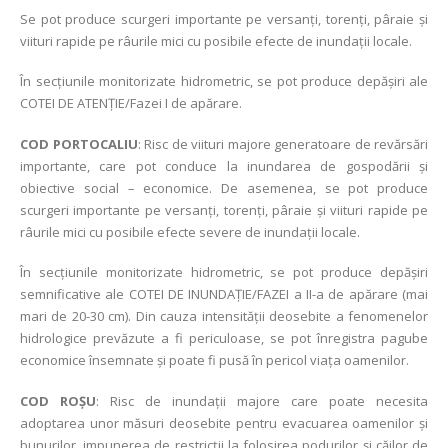
Se pot produce scurgeri importante pe versanți, torenți, pâraie și
viituri rapide pe râurile mici cu posibile efecte de inundații locale.
În secțiunile monitorizate hidrometric, se pot produce depășiri ale
COTEI DE ATENȚIE/Fazei I de apărare.
COD PORTOCALIU
: Risc de viituri majore generatoare de revărsări
importante, care pot conduce la inundarea de gospodării şi
obiective social – economice. De asemenea, se pot produce
scurgeri importante pe versanți, torenți, pâraie și viituri rapide pe
râurile mici cu posibile efecte severe de inundații locale.
În secțiunile monitorizate hidrometric, se pot produce depășiri
semnificative ale COTEI DE INUNDAȚIE/FAZEI a II-a de apărare (mai
mari de 20-30 cm). Din cauza intensității deosebite a fenomenelor
hidrologice prevăzute a fi periculoase, se pot înregistra pagube
economice însemnate și poate fi pusă în pericol viața oamenilor.
COD ROŞU
: Risc de inundații majore care poate necesita
adoptarea unor măsuri deosebite pentru evacuarea oamenilor şi
bunurilor, impunerea de restricţii la folosirea podurilor şi căilor de