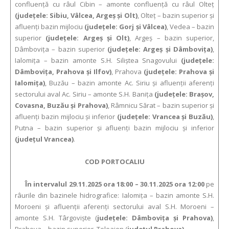
confluenţă cu râul Cibin – amonte confluenţă cu râul Olteţ
(judeţele: Sibiu, Vâlcea, Argeş şi Olt)
, Olteţ – bazin superior şi
afluenţi bazin mijlociu
(judeţele: Gorj şi Vâlcea)
, Vedea – bazin
superior
(judeţele: Argeş şi Olt)
, Argeş – bazin superior,
Dâmboviţa – bazin superior
(judeţele: Argeş şi Dâmboviţa)
,
Ialomiţa – bazin amonte S.H. Siliştea Snagovului
(judeţele:
Dâmboviţa, Prahova şi Ilfov)
, Prahova
(judeţele: Prahova şi
Ialomiţa)
, Buzău – bazin amonte Ac. Siriu şi afluenţii aferenţi
sectorului aval Ac. Siriu – amonte S.H. Baniţa
(judeţele: Braşov,
Covasna, Buzău şi Prahova)
, Râmnicu Sărat – bazin superior şi
afluenţi bazin mijlociu şi inferior
(judeţele: Vrancea şi Buzău)
,
Putna – bazin superior şi afluenţi bazin mijlociu şi inferior
(judeţul Vrancea)
.
COD PORTOCALIU
În intervalul 29.11.2025 ora 18:00 – 30.11.2025 ora 12:00
pe
râurile din bazinele hidrografice: Ialomiţa – bazin amonte S.H.
Moroeni şi afluenţii aferenţi sectorului aval S.H. Moroeni –
amonte S.H. Târgovişte (
judeţele: Dâmboviţa şi Prahova)
,