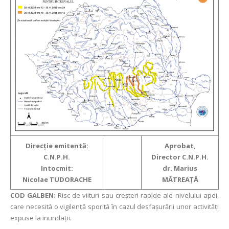
Direcţie emitentă:
Aprobat,
C.N.P.H.
Director C.N.P.H.
Intocmit:
dr. Marius
Nicolae TUDORACHE
MĂTREAŢĂ
COD GALBEN
: Risc de viituri sau creşteri rapide ale nivelului apei,
care necesită o vigilență sporită în cazul desfașurării unor activități
expuse la inundații.