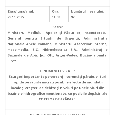
Ziua/luna/anul:
Ora:
Numărul mesajului:
29.11.2025
11:00
92
Către:
Ministerul Mediului, Apelor şi Pădurilor, Inspectoratul
General pentru Situaţii de Urgenţă, Administraţia
Naţională Apele Române, Ministerul Afacerilor Interne,
mass-media, S.C. Hidroelectrica S.A., Administraţiile
Bazinale de Apă: Jiu, Olt, Argeş-Vedea, Buzău-Ialomiţa,
Siret.
FENOMENELE VIZATE:
Scurgeri importante pe versanţi, torenţi şi pâraie, viituri
rapide pe râurile mici cu posibile efecte de inundaţii
locale şi creşteri de debite şi niveluri pe unele râuri din
bazinele hidrografice menţionate, cu posibile depăşiri ale
COTELOR DE APĂRARE.
BAZINELE HIDROGRAFICE VIZATE: