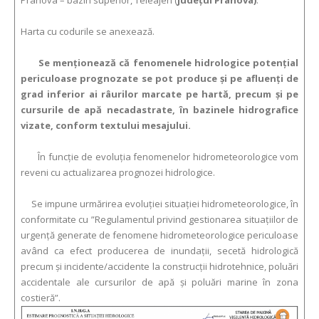
Prahova – bazin superior, Teleajen (
judeţul Prahova)
.
Harta cu codurile se anexează.
Se menţionează că fenomenele hidrologice potenţial
periculoase prognozate se pot produce şi pe afluenţi de
grad inferior ai râurilor marcate pe hartă, precum şi pe
cursurile de apă necadastrate, în bazinele hidrografice
vizate, conform textului mesajului.
În funcție de evoluția fenomenelor hidrometeorologice vom
reveni cu actualizarea prognozei hidrologice.
Se impune urmărirea evoluției situației hidrometeorologice, în
conformitate cu ”Regulamentul privind gestionarea situaţiilor de
urgenţă generate de fenomene hidrometeorologice periculoase
având ca efect producerea de inundații, secetă hidrologică
precum și incidente/accidente la construcții hidrotehnice, poluări
accidentale ale cursurilor de apă și poluări marine în zona
costieră”.