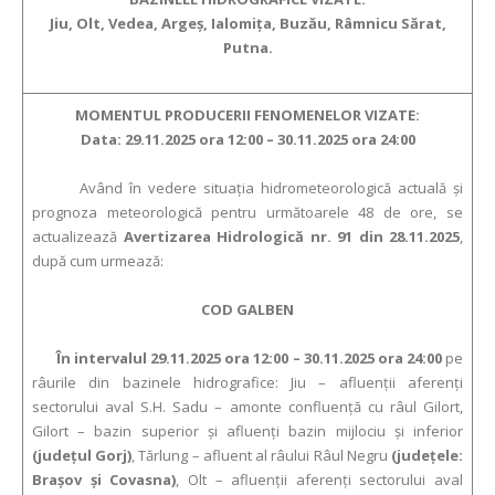
Jiu, Olt, Vedea, Argeş, Ialomiţa, Buzău, Râmnicu Sărat,
Putna.
MOMENTUL PRODUCERII FENOMENELOR VIZATE:
Data: 29.11.2025 ora 12:00 – 30.11.2025 ora 24:00
Având în vedere situaţia hidrometeorologică actuală şi
prognoza meteorologică pentru următoarele 48 de ore, se
actualizează
Avertizarea Hidrologică nr. 91 din 28.11.2025
,
după cum urmează:
COD GALBEN
În intervalul 29.11.2025 ora 12:00 – 30.11.2025 ora 24:00
pe
râurile din bazinele hidrografice: Jiu – afluenţii aferenţi
sectorului aval S.H. Sadu – amonte confluenţă cu râul Gilort,
Gilort – bazin superior şi afluenţi bazin mijlociu şi inferior
(judeţul Gorj)
, Tărlung – afluent al râului Râul Negru
(judeţele:
Braşov și Covasna)
, Olt – afluenţii aferenţi sectorului aval