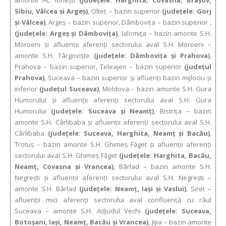
amonte Ac. Ioneşti
(judeţele: Harghita, Covasna, Braşov,
Sibiu, Vâlcea şi Argeş)
, Olteţ – bazin superior
(judeţele: Gorj
şi Vâlcea)
, Argeş – bazin superior, Dâmboviţa – bazin superior ,
(judeţele: Argeş şi Dâmboviţa)
, Ialomiţa – bazin amonte S.H.
Moroeni şi afluenţii aferenţi sectorului aval S.H. Moroeni –
amonte S.H. Târgovişte
(judeţele: Dâmboviţa şi Prahova)
,
Prahova – bazin superior, Teleajen – bazin superior
(judeţul
Prahova)
, Suceava – bazin superior şi afluenţi bazin mijlociu şi
inferior
(judeţul Suceava)
, Moldova – bazin amonte S.H. Gura
Humorului şi afluenţii aferenţi sectorului aval S.H. Gura
Humorului
(judeţele: Suceava şi Neamţ)
, Bistriţa – bazin
amonte S.H. Cârlibaba şi afluenţii aferenţi sectorului aval S.H.
Cârlibaba
(judeţele: Suceava, Harghita, Neamţ şi Bacău)
,
Trotuş – bazin amonte S.H. Ghimeş Făget şi afluenţii aferenţi
sectorului aval S.H. Ghimeş Făget
(judeţele: Harghita, Bacău,
Neamţ, Covasna şi Vrancea)
, Bârlad – bazin amonte S.H.
Negreşti şi afluenţii aferenţi sectorului aval S.H. Negreşti –
amonte S.H. Bârlad
(judeţele: Neamţ, Iaşi şi Vaslui)
, Siret –
afluenţii mici aferenţi sectorului aval confluenţă cu râul
Suceava – amonte S.H. Adjudul Vechi
(judeţele: Suceava,
Botoşani, Iaşi, Neamţ, Bacău şi Vrancea)
, Jijia – bazin amonte