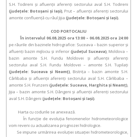
S.H. Todireni şi afluenţii aferenţi sectorului aval S.H. Todireni
(judeţele: Botoşani şi Iaşi)
, Prut – afluenţii aferenţi sectorului
amonte confluenţă cu râul Jijia
(judeţele: Botoşani şi Iaşi).
COD PORTOCALIU
În intervalul 06.08.2025 ora 13:00 – 06.08.2025 ora 24:00
pe râurile din bazinele hidrografice: Suceava – bazin superior şi
afluenţi bazin mijlociu şi inferior
(judeţul Suceava)
, Moldova –
bazin amonte S.H. Fundu Moldovei şi afluenţii aferenţi
sectorului aval S.H. Fundu Moldovei – amonte S.H. Tupilaţi
(judeţele: Suceava şi Neamţ)
, Bistriţa – bazin amonte S.H.
Cârlibaba şi afluenţii aferenţi sectorului aval S.H. Cârlibaba –
amonte S.H. Frunzeni
(judeţele: Suceava, Harghita şi Neamţ)
,
Jijia – bazin amonte S.H. Dângeni şi afluenţii aferenţi sectorului
aval S.H. Dângeni (
judeţele: Botoşani şi Iaşi)
.
Harta cu codurile se anexează.
În funcție de evoluția fenomenelor hidrometeorologice
vom reveni cu actualizarea prognozei hidrologice.
Se impune urmărirea evoluției situației hidrometeorologice,