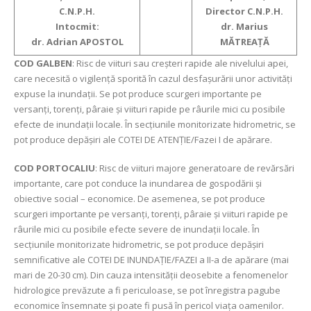
C.N.P.H.
Director C.N.P.H.
Intocmit:
dr. Marius
dr. Adrian APOSTOL
MĂTREAŢĂ
COD GALBEN
: Risc de viituri sau creşteri rapide ale nivelului apei,
care necesită o vigilență sporită în cazul desfașurării unor activități
expuse la inundații. Se pot produce scurgeri importante pe
versanți, torenți, pâraie și viituri rapide pe râurile mici cu posibile
efecte de inundații locale. În secțiunile monitorizate hidrometric, se
pot produce depășiri ale COTEI DE ATENȚIE/Fazei I de apărare.
COD PORTOCALIU
: Risc de viituri majore generatoare de revărsări
importante, care pot conduce la inundarea de gospodării şi
obiective social – economice. De asemenea, se pot produce
scurgeri importante pe versanți, torenți, pâraie și viituri rapide pe
râurile mici cu posibile efecte severe de inundații locale. În
secțiunile monitorizate hidrometric, se pot produce depășiri
semnificative ale COTEI DE INUNDAȚIE/FAZEI a II-a de apărare (mai
mari de 20-30 cm). Din cauza intensității deosebite a fenomenelor
hidrologice prevăzute a fi periculoase, se pot înregistra pagube
economice însemnate și poate fi pusă în pericol viața oamenilor.