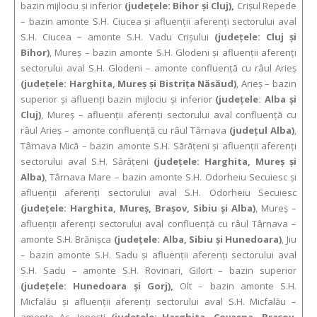
bazin mijlociu şi inferior
(judeţele: Bihor şi Cluj),
Crişul Repede
– bazin amonte S.H. Ciucea şi afluenţii aferenţi sectorului aval
S.H. Ciucea – amonte S.H. Vadu Crişului
(judeţele: Cluj şi
Bihor)
, Mureş – bazin amonte S.H. Glodeni şi afluenţii aferenţi
sectorului aval S.H. Glodeni – amonte confluenţă cu râul Arieş
(judeţele: Harghita, Mureş şi Bistriţa Năsăud)
, Arieș – bazin
superior și afluenţi bazin mijlociu și inferior
(judeţele: Alba şi
Cluj)
, Mureş – afluenţii aferenţi sectorului aval confluenţă cu
râul Arieş – amonte confluenţă cu râul Târnava
(judeţul Alba)
,
Târnava Mică – bazin amonte S.H. Sărăţeni şi afluenţii aferenţi
sectorului aval S.H. Sărăţeni
(judeţele: Harghita, Mureş şi
Alba)
, Târnava Mare – bazin amonte S.H. Odorheiu Secuiesc şi
afluenţii aferenţi sectorului aval S.H. Odorheiu Secuiesc
(judeţele: Harghita, Mureş, Braşov, Sibiu şi Alba)
, Mureş –
afluenţii aferenţi sectorului aval confluenţă cu râul Târnava –
amonte S.H. Brănişca
(judeţele: Alba, Sibiu şi Hunedoara)
, Jiu
– bazin amonte S.H. Sadu şi afluenţii aferenţi sectorului aval
S.H. Sadu – amonte S.H. Rovinari, Gilort – bazin superior
(judeţele: Hunedoara şi Gorj),
Olt – bazin amonte S.H.
Micfalău şi afluenţii aferenţi sectorului aval S.H. Micfalău –