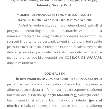
Ialomiţa, Siret şi Prut.
MOMENTUL PRODUCERII FENOMENELOR VIZATE:
Data: 06.08.2025 ora 12:00 – 07.08.2025 ora 09:00
Având în vedere situaţia hidrometeorologică actuală şi
prognoza meteorologică pentru următoarele 24 de ore, ca
urmare a precipitaţiilor prognozate şi propagării, se pot produce
scurgeri importante pe versanţi, torenţi şi pâraie, viituri rapide
pe râurile mici cu posibile efecte de inundaţii locale şi creşteri de
debite şi niveluri pe unele râuri din bazinele hidrografice
menţionate, cu posibile depăşiri ale
COTELOR DE APĂRARE
,
după cum urmează:
COD GALBEN
În intervalul 06.08.2025 ora 12:00 – 07.08.2025 ora 09:00
pe râurile din bazinele hidrografice: Vişeu – bazin superior şi
afluenţi bazin mijlociu şi inferior, Iza – bazin superior şi afluenţi
bazin mijlociu şi inferior
(judeţul Maramureş),
Someşul Mare –
bazin superior şi afluenţi bazin mijlociu şi inferior
(judeţul
Bistriţa Năsăud),
Someşul Mic – bazin superior şi afluenţi