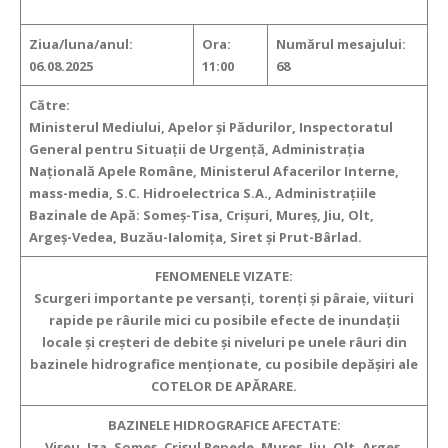
Ziua/luna/anul:
Ora:
Numărul mesajului:
06.08.2025
11:00
68
Către:
Ministerul Mediului, Apelor şi Pădurilor, Inspectoratul
General pentru Situaţii de Urgenţă, Administraţia
Naţională Apele Române, Ministerul Afacerilor Interne,
mass-media, S.C. Hidroelectrica S.A., Administraţiile
Bazinale de Apă: Someş-Tisa, Crişuri, Mureş, Jiu, Olt,
Argeş-Vedea, Buzău-Ialomiţa, Siret şi Prut-Bârlad.
FENOMENELE VIZATE:
Scurgeri importante pe versanţi, torenţi şi pâraie, viituri
rapide pe râurile mici cu posibile efecte de inundaţii
locale şi creşteri de debite şi niveluri pe unele râuri din
bazinele hidrografice menţionate, cu posibile depăşiri ale
COTELOR DE APĂRARE.
BAZINELE HIDROGRAFICE AFECTATE:
Vişeu, Iza, Someş, Crişul Repede, Mureş, Jiu, Olt, Argeş,