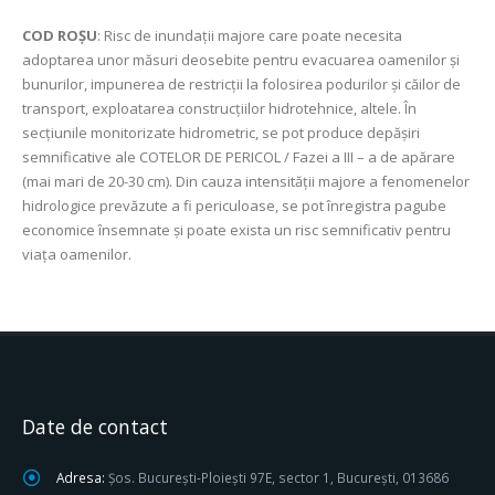
COD ROŞU
: Risc de inundații majore care poate necesita
adoptarea unor măsuri deosebite pentru evacuarea oamenilor şi
bunurilor, impunerea de restricţii la folosirea podurilor şi căilor de
transport, exploatarea construcţiilor hidrotehnice, altele. În
secţiunile monitorizate hidrometric, se pot produce depășiri
semnificative ale COTELOR DE PERICOL / Fazei a III – a de apărare
(mai mari de 20-30 cm). Din cauza intensității majore a fenomenelor
hidrologice prevăzute a fi periculoase, se pot înregistra pagube
economice însemnate şi poate exista un risc semnificativ pentru
viața oamenilor.
Date de contact
Adresa:
Șos. București-Ploiești 97E, sector 1, București, 013686