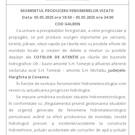
MOMENTUL PRODUCERII FENOMENELOR VIZATE:
Data: 05.05.2025 ora 18:50 – 05.05.2025 ora 24:00
COD GALBEN
Ca urmare a precipitaţiilor înregistrate, a celor prognozate şi
propagării, se pot produce scurgeri importante pe versanţi,
torenţi, pâraie, viituri rapide pe râurile mici cu posibile efecte de
inundaţii locale şi creşteri de debite şi niveluri cu posibile
depăşiri ale
COTELOR DE ATENŢIE
pe râurile din bazinele
hidrografice: Olt – bazin amonte S.H. Tomești și afluenții aferenți
sectorului aval S.H. Tomești – amonte S.H. Micfalău,
judeţele:
Harghita și Covasna.
În funcție de evoluția fenomenelor hidrometeorologice vom
reveni cu actualizarea prognozei hidrologice.
Se impune urmărirea evoluției situației hidrometeorologice,
în conformitate cu „Regulamentul privind gestionarea situațiilor
de urgență generate de fenomene hidrometeorologice
periculoase având ca efect producerea de inundații, secetă
hidrologică precum și incidente/accidente la construcții
hidrotehnice, poluări accidentate ale cursurilor de apă și poluări