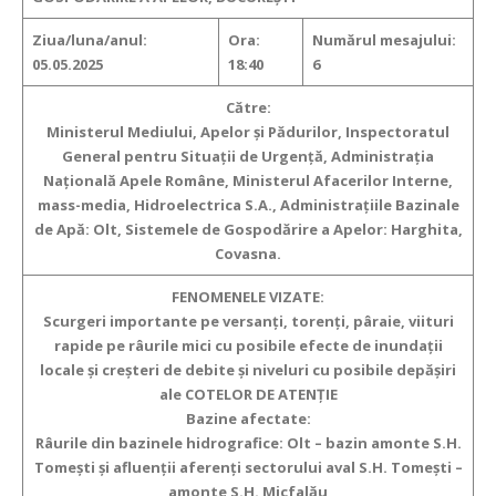
Ziua/luna/anul:
Ora:
Numărul mesajului:
05.05.2025
18:40
6
Către:
Ministerul Mediului, Apelor şi Pădurilor, Inspectoratul
General pentru Situaţii de Urgenţă, Administraţia
Naţională Apele Române, Ministerul Afacerilor Interne,
mass-media, Hidroelectrica S.A., Administraţiile Bazinale
de Apă: Olt, Sistemele de Gospodărire a Apelor: Harghita,
Covasna.
FENOMENELE VIZATE:
Scurgeri importante pe versanţi, torenţi, pâraie, viituri
rapide pe râurile mici
cu posibile efecte de inundaţii
locale şi creşteri de debite şi niveluri cu posibile depăşiri
ale COTELOR DE ATENŢIE
Bazine afectate:
Râurile din bazinele hidrografice: Olt – bazin amonte S.H.
Tomești și afluenții aferenți sectorului aval S.H. Tomești –
amonte S.H. Micfalău