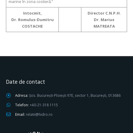
marine în zona costieră.”
Intocmit,
Director C.N.P.H.
Dr. Romulus-Dumitru
Dr. Marius
COSTACHE
MATREATA
Date de contact
Adresa:
Șos. București-Ploiești 97E, sector 1, București, 013686
Telefon:
+40-21-318 1115
Email:
relatii@hidro.ro