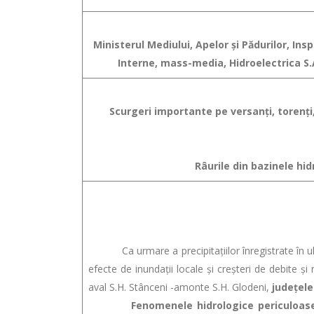
Ministerul Mediului, Apelor şi Pădurilor, In
Interne, mass-media, Hidroelectrica S.A
Scurgeri importante pe versanţi, torenţi,
Râurile din bazinele hid
Ca urmare a precipitaţiilor înregistrate în ultim
efecte de inundaţii locale şi creşteri de debite şi 
aval S.H. Stânceni -amonte S.H. Glodeni,
județele
Fenomenele hidrologice periculoase