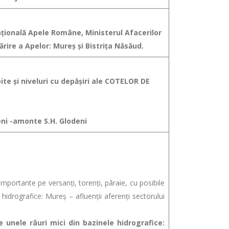
Naţională Apele Române, Ministerul Afacerilor
rire a Apelor: Mureş şi Bistriţa Năsăud.
ite şi niveluri cu depăşiri ale COTELOR DE
ceni -amonte S.H. Glodeni
portante pe versanţi, torenţi, pâraie, cu posibile
 hidrografice: Mureş – afluenţii aferenţi sectorului
unele râuri mici din bazinele hidrografice: