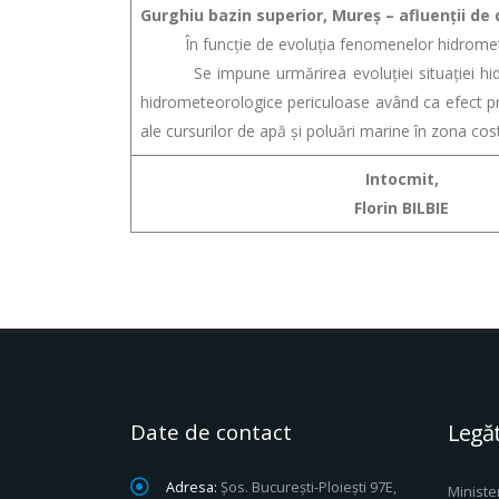
Gurghiu bazin superior, Mureş – afluenţii de
În funcție de evoluția fenomenelor hidrometeor
Se impune urmărirea evoluției situației hidrom
hidrometeorologice periculoase având ca efect pro
ale cursurilor de apă și poluări marine în zona cost
Intocmit,
Florin BILBIE
Date de contact
Legăt
Adresa:
Șos. București-Ploiești 97E,
Ministe