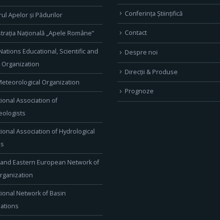
Conferința Științifică
rul Apelor și Pădurilor
Contact
trația Națională „Apele Române”
Nations Educational, Scientific and
Despre noi
l Organization
Direcţii & Produse
eteorological Organization
Prognoze
tional Association of
ologists
tional Association of Hydrological
es
 and Eastern European Network of
rganization
tional Network of Basin
ations