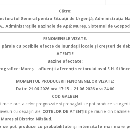
Către:
spectoratul General pentru Situaţii de Urgenţă, Administraţia 
., Administraţiile Bazinale de Apă: Mureş, Sistemul de Gospodă
FENOMENELE VIZATE:
 pâraie cu posibile efecte de inundaţii locale şi creşteri de deb
ATENȚIE
Bazine afectate:
rografice: Mureş – afluenţii aferenţi sectorului aval S.H. Stân
MOMENTUL PRODUCERII FENOMENELOR VIZATE:
Data: 21.06.2026 ora 17:15 – 21.06.2026 ora 24:00
COD GALBEN
ele ore, a celor prognozate şi propagării se pot produce scurgeri im
niveluri cu depăşiri ale
COTELOR DE ATENŢIE
pe râurile din bazinele
 Mureş şi Bistriţa Năsăud
.
 se pot produce cu probabilitate și intensitate mai mare pe 