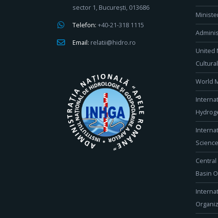
sector 1, București, 013686
Ministe
Telefon:
+40-21-318 1115
Adminis
Email:
relatii@hidro.ro
United 
Cultura
World M
Interna
Hydroge
Interna
Scienc
Central
Basin O
Interna
Organiz