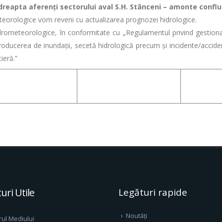
 dreapta aferenţi sectorului aval S.H. Stânceni – amonte conflu
ologice vom reveni cu actualizarea prognozei hidrologice.
eteorologice, în conformitate cu „Regulamentul privind gestionar
ducerea de inundații, secetă hidrologică precum și incidente/accident
ieră.”
uri Utile
Legături rapide
Noutăți
rul Mediului