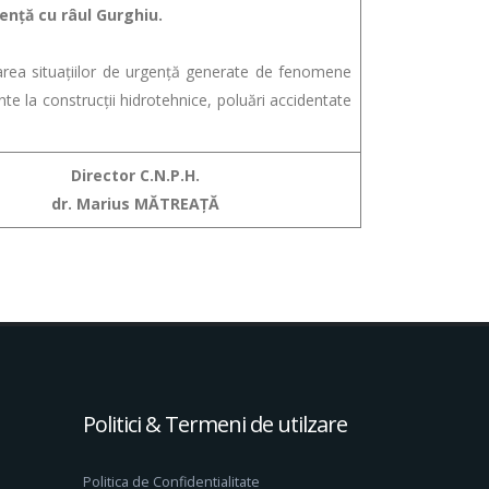
enţă cu râul Gurghiu.
ea situațiilor de urgență generate de fenomene
e la construcții hidrotehnice, poluări accidentate
Director C.N.P.H.
dr. Marius MĂTREAȚĂ
Politici & Termeni de utilzare
Politica de Confidentialitate