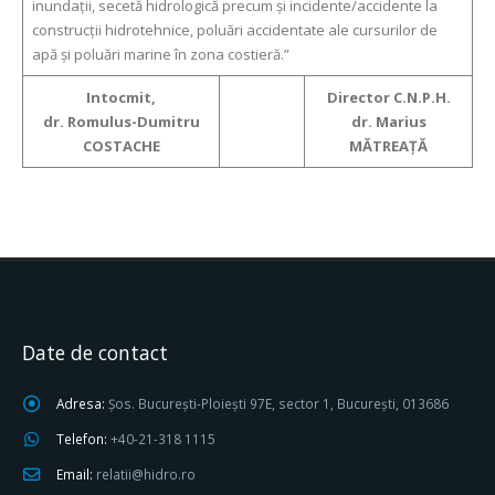
inundații, secetă hidrologică precum și incidente/accidente la
construcții hidrotehnice, poluări accidentate ale cursurilor de
apă și poluări marine în zona costieră.”
Intocmit,
Director C.N.P.H.
dr. Romulus-Dumitru
dr. Marius
COSTACHE
MĂTREAȚĂ
Date de contact
Adresa:
Șos. București-Ploiești 97E, sector 1, București, 013686
Telefon:
+40-21-318 1115
Email:
relatii@hidro.ro