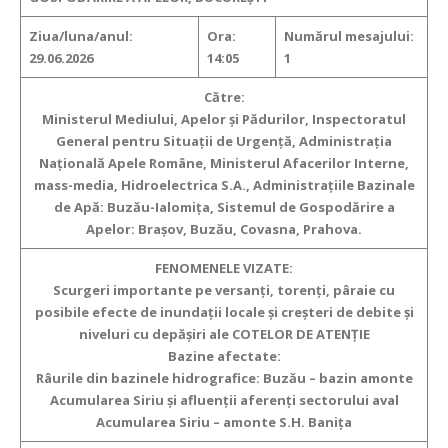
Ziua/luna/anul:
Ora:
Numărul mesajului:
29.06.2026
14:05
1
Către:
Ministerul Mediului, Apelor şi Pădurilor, Inspectoratul
General pentru Situaţii de Urgenţă, Administraţia
Naţională Apele Române, Ministerul Afacerilor Interne,
mass-media, Hidroelectrica S.A., Administraţiile Bazinale
de Apă: Buzău-Ialomița, Sistemul de Gospodărire a
Apelor: Brașov, Buzău, Covasna, Prahova.
FENOMENELE VIZATE:
Scurgeri importante pe versanţi, torenţi, pâraie cu
posibile efecte de inundaţii locale şi creşteri de debite şi
niveluri cu depăşiri ale COTELOR DE ATENȚIE
Bazine afectate:
Râurile din bazinele hidrografice: Buzău – bazin amonte
Acumularea Siriu și afluenții aferenți sectorului aval
Acumularea Siriu – amonte S.H. Banița