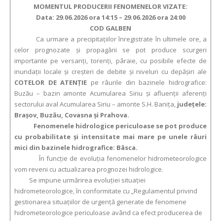
MOMENTUL PRODUCERII FENOMENELOR VIZATE:
Data: 29.06.2026 ora 14:15 – 29.06.2026 ora 24:00
COD GALBEN
Ca urmare a precipitaţiilor înregistrate în ultimele ore, a
celor prognozate şi propagării se pot produce scurgeri
importante pe versanţi, torenţi, pâraie, cu posibile efecte de
inundaţii locale şi creşteri de debite şi niveluri cu depăşiri ale
COTELOR DE ATENŢIE
pe râurile din bazinele hidrografice:
Buzău – bazin amonte Acumularea Siriu și afluenții aferenți
sectorului aval Acumularea Siriu – amonte S.H. Banița,
județele:
Brașov, Buzău, Covasna și Prahova.
Fenomenele hidrologice periculoase se pot produce
cu probabilitate și intensitate mai mare pe unele râuri
mici din bazinele hidrografice: Bâsca.
În funcție de evoluția fenomenelor hidrometeorologice
vom reveni cu actualizarea prognozei hidrologice.
Se impune urmărirea evoluției situației
hidrometeorologice, în conformitate cu „Regulamentul privind
gestionarea situațiilor de urgență generate de fenomene
hidrometeorologice periculoase având ca efect producerea de