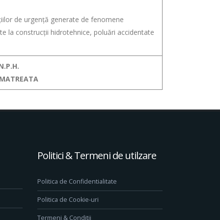
ațiilor de urgență generate de fenomene
 la construcții hidrotehnice, poluări accidentate
N.P.H.
s MATREATA
Politici & Termeni de utilzare
Politica de Confidentialitate
Politica de Cookie-uri
Termeni & Conditii