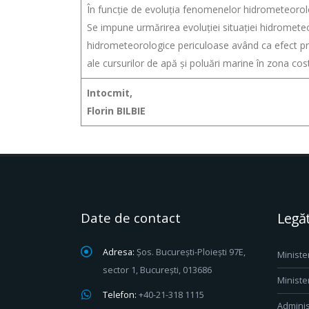
În funcție de evoluția fenomenelor hidrometeorol
Se impune urmărirea evoluției situației hidromete
hidrometeorologice periculoase având ca efect pro
ale cursurilor de apă și poluări marine în zona cost
Intocmit,
Florin BILBIE
Date de contact
Legăt
Adresa:
Șos. București-Ploiești 97E,
Ministe
sector 1, București, 013686
Ministe
Telefon:
+40-21-318 1115
Adminis