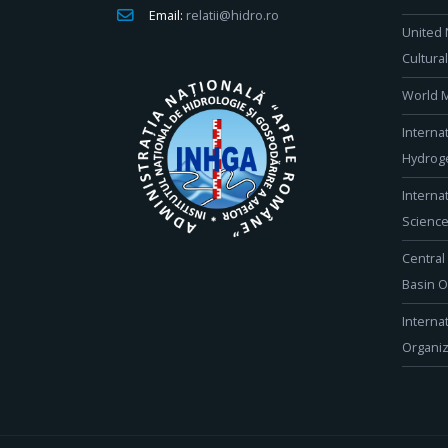
Email:
relatii@hidro.ro
United 
Cultura
World M
Interna
Hydroge
Interna
Scienc
Central
Basin O
Interna
Organiz