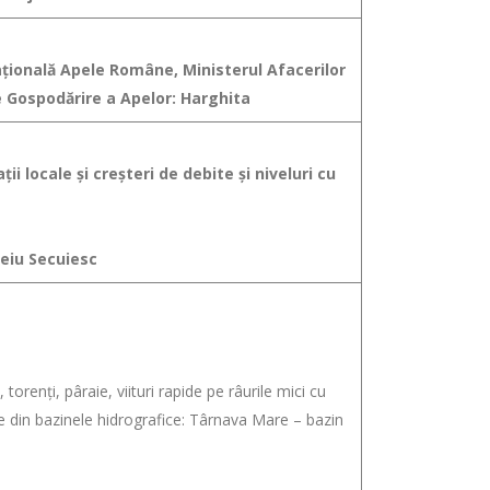
Naţională Apele Române, Ministerul Afacerilor
e Gospodărire a Apelor: Harghita
ii locale şi creşteri de debite şi niveluri cu
heiu Secuiesc
orenţi, pâraie, viituri rapide pe râurile mici cu
e din bazinele hidrografice: Târnava Mare – bazin