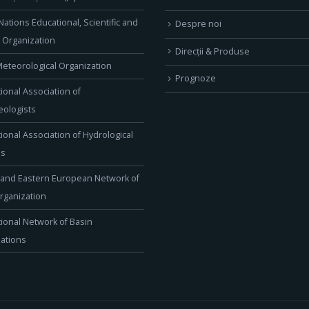
Nations Educational, Scientific and
Despre noi
l Organization
Direcţii & Produse
eteorological Organization
Prognoze
tional Association of
ologists
tional Association of Hydrological
es
 and Eastern European Network of
rganization
tional Network of Basin
ations