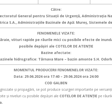
Către:
spectoratul General pentru Situaţii de Urgenţă, Administraţia 
rica S.A., Administraţiile Bazinale de Apă: Mureș, Sistemele d
FENOMENELE VIZATE:
raie, viituri rapide pe râurile mici
cu posibile efecte de inundaţ
posibile depăşiri ale COTELOR DE ATENŢIE
Bazine afectate:
bazinele hidrografice: Târnava Mare – bazin amonte S.H. Odor
MOMENTUL PRODUCERII FENOMENELOR VIZATE:
Data: 29.06.2024 ora 17:40 – 29.06.2024 ora 24:00
COD GALBEN
ognozate şi propagării, se pot produce scurgeri importante pe versanţi, t
ite şi niveluri cu posibile depăşiri ale
COTELOR DE ATENŢIE
pe râuril
a.