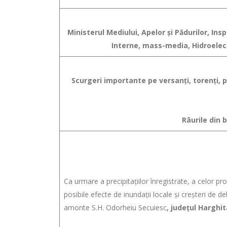
Ministerul Mediului, Apelor şi Pădurilor, In
Interne, mass-media, Hidroelect
Scurgeri importante pe versanţi, torenţi, pâ
Râurile din 
Ca urmare a precipitaţiilor înregistrate, a celor pr
posibile efecte de inundaţii locale şi creşteri de deb
amonte S.H. Odorheiu Secuiesc
,
judeţul Harghit