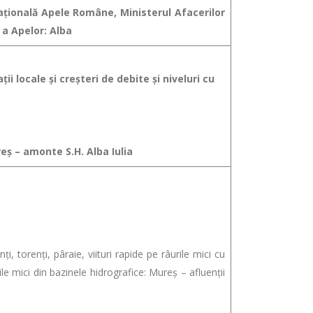
Naţională Apele Române, Ministerul Afacerilor
 a Apelor: Alba
ii locale şi creşteri de debite şi niveluri cu
reș – amonte S.H. Alba Iulia
, torenţi, pâraie, viituri rapide pe râurile mici cu
le mici din bazinele hidrografice: Mureș – afluenții