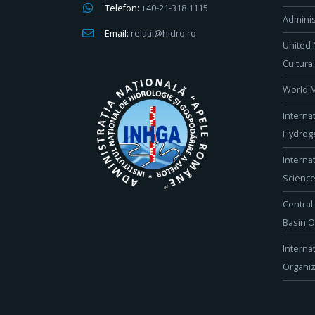
Telefon:
+40-21-318 1115
Adminis
Email:
relatii@hidro.ro
United 
Cultura
World M
Interna
Hydroge
Interna
Scienc
Central
Basin O
Interna
Organiz