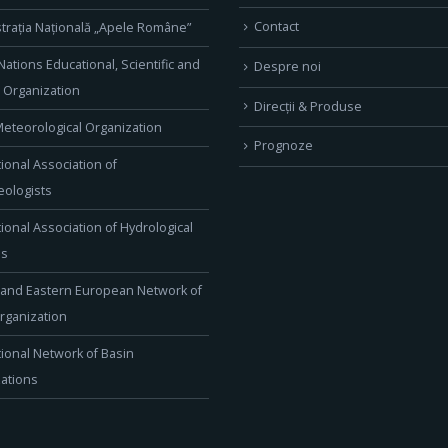
Contact
trația Națională „Apele Române”
Nations Educational, Scientific and
Despre noi
l Organization
Direcţii & Produse
eteorological Organization
Prognoze
tional Association of
ologists
tional Association of Hydrological
es
 and Eastern European Network of
rganization
tional Network of Basin
ations