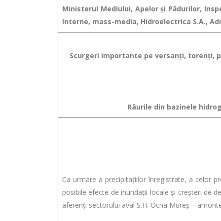
Ministerul Mediului, Apelor şi Pădurilor, In
Interne, mass-media, Hidroelectrica S.A., Ad
Scurgeri importante pe versanţi, torenţi, pâ
Râurile din bazinele hidrog
Ca urmare a precipitaţiilor înregistrate, a celor p
posibile efecte de inundaţii locale şi creşteri de de
aferenți sectorului aval S.H. Ocna Mureș – amonte 