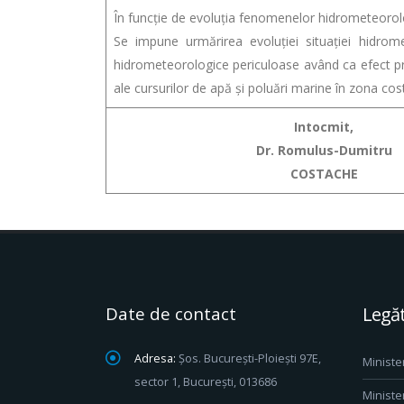
În funcție de evoluția fenomenelor hidrometeorol
Se impune urmărirea evoluției situației hidrom
hidrometeorologice periculoase având ca efect pro
ale cursurilor de apă și poluări marine în zona cost
Intocmit,
Dr. Romulus-Dumitru
COSTACHE
Date de contact
Legăt
Adresa:
Șos. București-Ploiești 97E,
Ministe
sector 1, București, 013686
Ministe