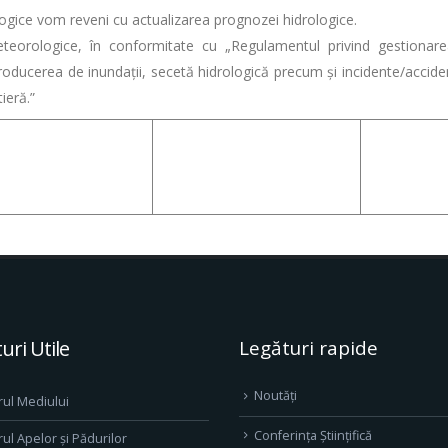
ogice vom reveni cu actualizarea prognozei hidrologice.
eteorologice, în conformitate cu „Regulamentul privind gestionar
ducerea de inundații, secetă hidrologică precum și incidente/accident
ieră.”
uri Utile
Legături rapide
Noutăți
rul Mediului
Conferința Științifică
rul Apelor și Pădurilor