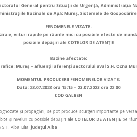
spectoratul General pentru Situaţii de Urgenţă, Administraţia 
ministraţiile Bazinale de Apă: Mureș, Sistemele de Gospodărire
FENOMENELE VIZATE:
raie, viituri rapide pe râurile mici
cu posibile efecte de inundaţ
posibile depăşiri ale COTELOR DE ATENŢIE
Bazine afectate:
rafice: Mureș – afluenții aferenți sectorului aval S.H. Ocna Mu
MOMENTUL PRODUCERII FENOMENELOR VIZATE:
Data: 23.07.2023 ora 15:15 – 23.07.2023 ora 22:00
COD GALBEN
rognozate şi propagării, se pot produce scurgeri importante pe versanţi
bite şi niveluri cu posibile depăşiri ale
COTELOR DE ATENŢIE
pe râuri
S.H. Alba Iulia,
județul Alba