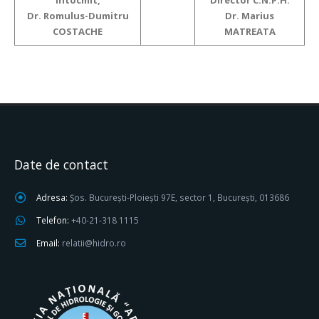
Intocmit,
Director C.N.P.H.
Dr. Romulus-Dumitru
Dr. Marius
COSTACHE
MATREATA
Date de contact
Adresa:
Șos. București-Ploiești 97E, sector 1, București, 013686
Telefon:
+40-21-318 1115
Email:
relatii@hidro.ro