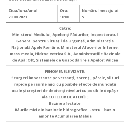
Ziua/luna/anul:
Ora:
Numărul mesajului:
20.08.2023
16:00
5
Către:
Ministerul Mediului, Apelor şi Pădurilor, Inspectoratul
General pentru Situaţii de Urgenţă, Administraţia
Naţională Apele Române, Ministerul Afacerilor Interne,
mass-media, Hidroelectrica S.A., Administraţiile Bazinale
de Apă: Olt, Sistemele de Gospodărire a Apelor: Vâlcea
FENOMENELE VIZATE:
Scurgeri importante pe versanţi, torenţi, pâraie, viituri
rapide pe râurile mici
cu posibile efecte de inundaţii
locale şi creşteri de debite şi niveluri cu posibile depăşiri
ale COTELOR DE ATENŢIE
Bazine afectate:
Râurile mici din bazinele hidrografice: Lotru – bazin
amonte Acumularea Mălaia