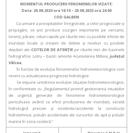
MOMENTUL PRODUCERII FENOMENELOR VIZATE:
Data: 20.08.2023 ora 16:10 – 20.08.2023 ora 24:00
COD GALBEN
Ca urmare a precipitaţiilor înregistrate, a celor prognozate şi
propagării, se pot produce scurgeri importante pe versanţi,
torenţi, pâraie, viituri rapide pe râurile mici cu posibile efecte de
inundaţii locale şi creşteri de debite şi niveluri cu posibile
depăşiri ale
COTELOR DE ATENŢIE
pe râurile mici din bazinele
hidrografice: Lotru – bazin amonte Acumularea Mălaia,
judeţul
Vâlcea.
În funcție de evoluția fenomenelor hidrometeorologice vom
reveni cu actualizarea prognozei hidrologice.
Se impune urmărirea evoluției situației hidrometeorologice,
în conformitate cu „Regulamentul privind gestionarea situațiilor
de urgență generate de fenomene hidrometeorologice
periculoase având ca efect producerea de inundații, secetă
hidrologică precum și incidente/accidente la construcții
hidrotehnice, poluări accidentate ale cursurilor de apă și poluări
marine în zona costieră.”