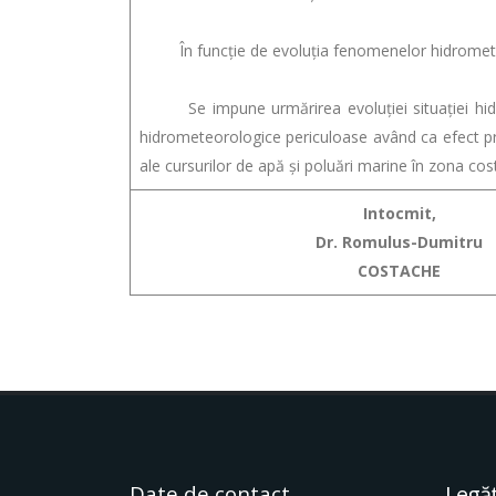
În funcție de evoluția fenomenelor hidrometeor
Se impune urmărirea evoluției situației hidrom
hidrometeorologice periculoase având ca efect pro
ale cursurilor de apă și poluări marine în zona cost
Intocmit,
Dr. Romulus-Dumitru
COSTACHE
Date de contact
Legăt