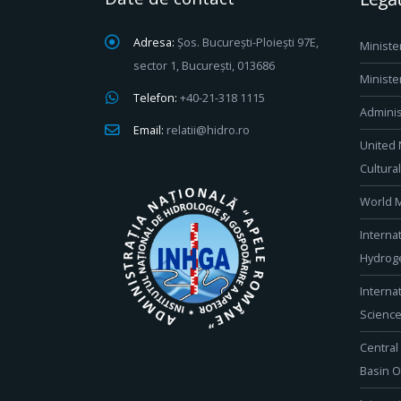
Adresa:
Șos. București-Ploiești 97E,
Ministe
sector 1, București, 013686
Ministe
Telefon:
+40-21-318 1115
Adminis
Email:
relatii@hidro.ro
United 
Cultura
World M
Interna
Hydroge
Interna
Scienc
Central
Basin O