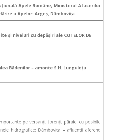
Naţională Apele Române, Ministerul Afacerilor
dărire a Apelor: Argeș, Dâmbovița.
ite şi niveluri cu depăşiri ale COTELOR DE
Valea Bădenilor – amonte S.H. Lungulețu
portante pe versanţi, torenţi, pâraie, cu posibile
nele hidrografice: Dâmbovița – afluenții aferenți