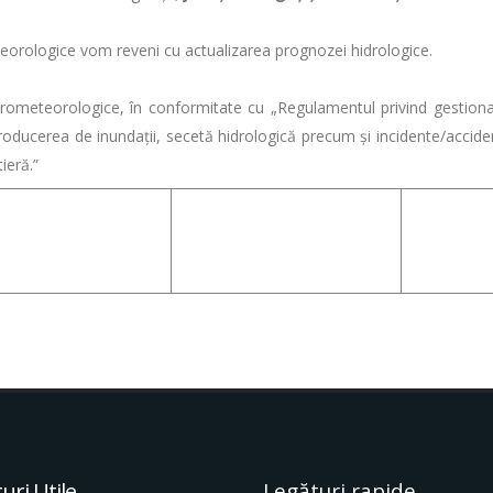
ologice vom reveni cu actualizarea prognozei hidrologice.
eteorologice, în conformitate cu „Regulamentul privind gestionar
ducerea de inundații, secetă hidrologică precum și incidente/accident
ieră.”
uri Utile
Legături rapide