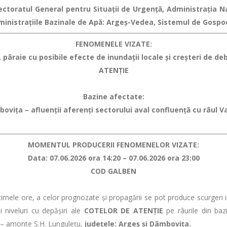
spectoratul General pentru Situaţii de Urgenţă, Administraţia 
ministraţiile Bazinale de Apă: Argeș-Vedea, Sistemul de Gospo
FENOMENELE VIZATE:
 pâraie cu posibile efecte de inundaţii locale şi creşteri de deb
ATENȚIE
Bazine afectate:
bovița – afluenții aferenți sectorului aval confluență cu râul 
MOMENTUL PRODUCERII FENOMENELOR VIZATE:
Data: 07.06.2026 ora 14:20 – 07.06.2026 ora 23:00
COD GALBEN
ele ore, a celor prognozate şi propagării se pot produce scurgeri im
i niveluri cu depăşiri ale
COTELOR DE ATENŢIE
pe râurile din bazi
r – amonte S.H. Lungulețu,
județele: Argeș și Dâmbovița.