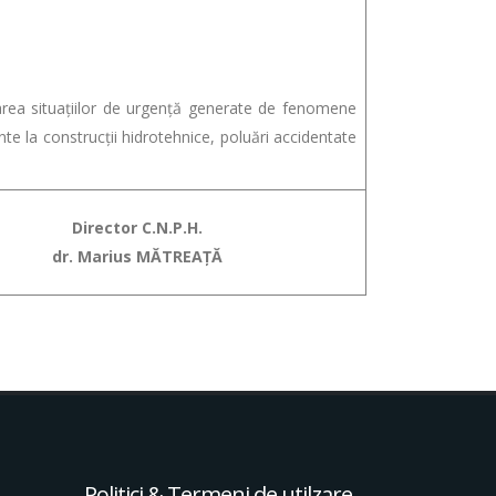
ea situațiilor de urgență generate de fenomene
e la construcții hidrotehnice, poluări accidentate
Director C.N.P.H.
dr. Marius MĂTREAȚĂ
Politici & Termeni de utilzare