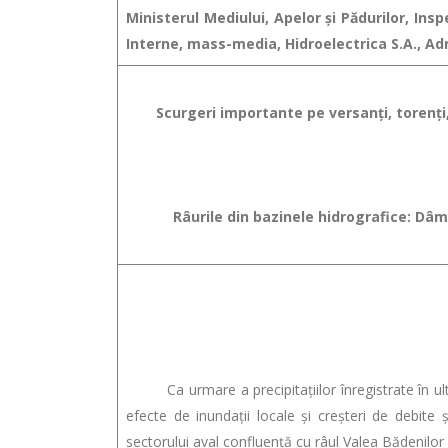
Ministerul Mediului, Apelor şi Pădurilor, In
Interne, mass-media, Hidroelectrica S.A., Ad
Scurgeri importante pe versanţi, torenţi,
Râurile din bazinele hidrografice: Dâm
Ca urmare a precipitaţiilor înregistrate în ultim
efecte de inundaţii locale şi creşteri de debite ş
sectorului aval confluență cu râul Valea Bădenilo