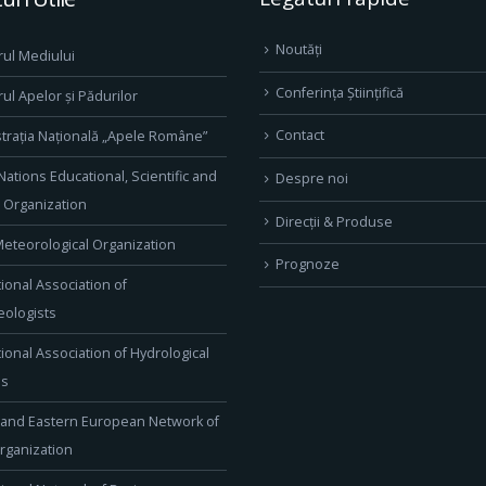
Noutăți
rul Mediului
Conferința Științifică
rul Apelor și Pădurilor
Contact
trația Națională „Apele Române”
Nations Educational, Scientific and
Despre noi
l Organization
Direcţii & Produse
eteorological Organization
Prognoze
tional Association of
ologists
tional Association of Hydrological
es
 and Eastern European Network of
rganization