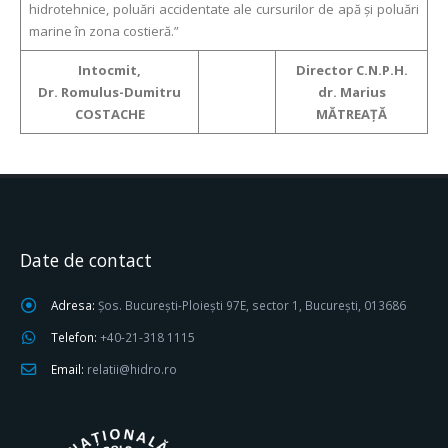
hidrotehnice, poluări accidentate ale cursurilor de apă și poluări
marine în zona costieră.”
Intocmit,
Director C.N.P.H.
Dr. Romulus-Dumitru
dr. Marius
COSTACHE
MĂTREAȚĂ
Date de contact
Adresa:
Șos. București-Ploiești 97E, sector 1, București, 013686
Telefon:
+40-21-318 1115
Email:
relatii@hidro.ro