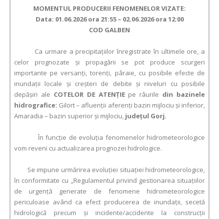
MOMENTUL PRODUCERII FENOMENELOR VIZATE:
Data: 01.06.2026 ora 21:55 – 02.06.2026 ora 12:00
COD GALBEN
Ca urmare a precipitaţiilor înregistrate în ultimele ore, a
celor prognozate şi propagării se pot produce scurgeri
importante pe versanţi, torenţi, pâraie, cu posibile efecte de
inundaţii locale şi creşteri de debite şi niveluri cu posibile
depăşiri ale
COTELOR DE ATENŢIE
pe râurile
din bazinele
hidrografice:
Gilort – afluenții aferenți bazin mijlociu și inferior,
Amaradia – bazin superior și mijlociu,
județul Gorj.
În funcție de evoluția fenomenelor hidrometeorologice
vom reveni cu actualizarea prognozei hidrologice.
Se impune urmărirea evoluției situației hidrometeorologice,
în conformitate cu „Regulamentul privind gestionarea situațiilor
de urgență generate de fenomene hidrometeorologice
periculoase având ca efect producerea de inundații, secetă
hidrologică precum și incidente/accidente la construcții