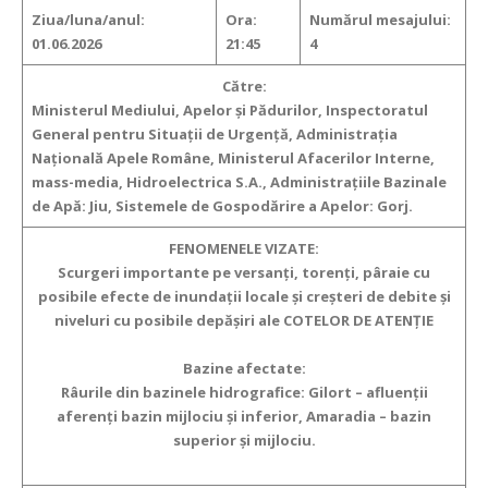
Ziua/luna/anul:
Ora:
Numărul mesajului:
01.06.2026
21:45
4
Către:
Ministerul Mediului, Apelor şi Pădurilor, Inspectoratul
General pentru Situaţii de Urgenţă, Administraţia
Naţională Apele Române, Ministerul Afacerilor Interne,
mass-media, Hidroelectrica S.A., Administraţiile Bazinale
de Apă: Jiu, Sistemele de Gospodărire a Apelor:
Gorj.
FENOMENELE VIZATE:
Scurgeri importante pe versanţi, torenţi, pâraie cu
posibile efecte de inundaţii locale şi creşteri de debite şi
niveluri cu posibile depăşiri ale COTELOR DE ATENȚIE
Bazine afectate:
Râurile din bazinele hidrografice: Gilort – afluenții
aferenți bazin mijlociu și inferior, Amaradia – bazin
superior și mijlociu.