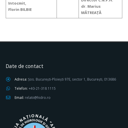
Director C.N.P.H.
Intocmit,
dr. Marius
Florin BILBIE
MĂTREAȚĂ
Date de contact
Adresa:
Șos. București-Ploiești 97E, sector 1, București, 013686
Telefon:
+40-21-318 1115
Email:
relatii@hidro.ro