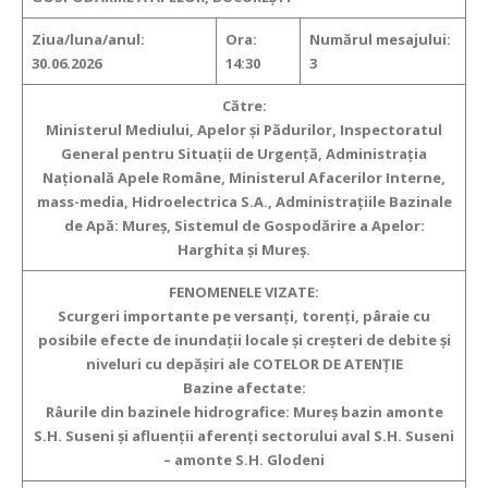
Ziua/luna/anul:
Ora:
Numărul mesajului:
30.06.2026
14:30
3
Către:
Ministerul Mediului, Apelor şi Pădurilor, Inspectoratul
General pentru Situaţii de Urgenţă, Administraţia
Naţională Apele Române, Ministerul Afacerilor Interne,
mass-media, Hidroelectrica S.A., Administraţiile Bazinale
de Apă: Mureș, Sistemul de Gospodărire a Apelor:
Harghita și Mureș.
FENOMENELE VIZATE:
Scurgeri importante pe versanţi, torenţi, pâraie cu
posibile efecte de inundaţii locale şi creşteri de debite şi
niveluri cu depăşiri ale COTELOR DE ATENȚIE
Bazine afectate:
Râurile din bazinele hidrografice: Mureș bazin amonte
S.H. Suseni și afluenții aferenți sectorului aval S.H. Suseni
– amonte S.H. Glodeni