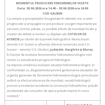
MOMENTUL PRODUCERII FENOMENELOR VIZATE:
Data: 30.06.2026 ora 14:40 – 30.06.2026 ora 24:00
COD GALBEN
Ca urmare a precipitaţiilor înregistrate în ultimele ore, a celor
prognozate şi propagării se pot produce scurgeri importante pe
versanţi, torenţi, pâraie, cu posibile efecte de inundaţii locale şi
creşteri de debite şi niveluri cu depăşiri ale
COTELOR DE
ATENŢIE
pe râurile din bazinele hidrografice: Mureș bazin
amonte S.H. Suseni și afluenții aferenți sectorului aval S.H.
Suseni – amonte S.H. Glodeni,
județele: Harghita și Mureș.
În funcție de evoluția fenomenelor hidrometeorologice vom
reveni cu actualizarea prognozei hidrologice.
Se impune urmărirea evoluției situației hidrometeorologice, în
conformitate cu „Regulamentul privind gestionarea situațiilor de
urgență generate de fenomene hidrometeorologice periculoase
având ca efect producerea de inundații, secetă hidrologică
precum și incidente/accidente la construcții hidrotehnice, poluări
accidentate ale cursurilor de apă și poluări marine în zona
costieră.”