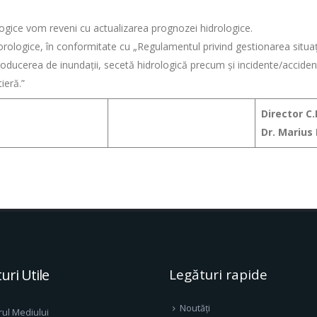
ogice vom reveni cu actualizarea prognozei hidrologice.
orologice, în conformitate cu „Regulamentul privind gestionarea situ
ducerea de inundații, secetă hidrologică precum și incidente/accidente
ieră.”
Director C.
Dr. Mariu
uri Utile
Legături rapide
Noutăți
rul Mediului