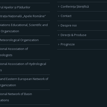
Conferința Științifică
rul Apelor și Pădurilor
Contact
trația Națională „Apele Române”
Nations Educational, Scientific and
Despre noi
l Organization
Direcţii & Produse
eteorological Organization
Prognoze
tional Association of
ologists
tional Association of Hydrological
es
 and Eastern European Network of
rganization
tional Network of Basin
ations