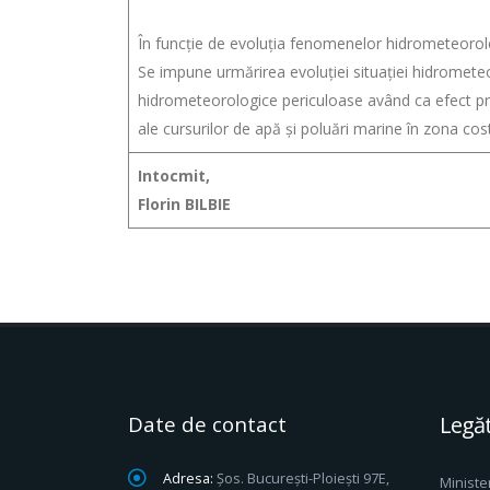
În funcție de evoluția fenomenelor hidrometeorol
Se impune urmărirea evoluției situației hidromete
hidrometeorologice periculoase având ca efect pro
ale cursurilor de apă și poluări marine în zona cost
Intocmit,
Florin BILBIE
Date de contact
Legăt
Adresa:
Șos. București-Ploiești 97E,
Ministe