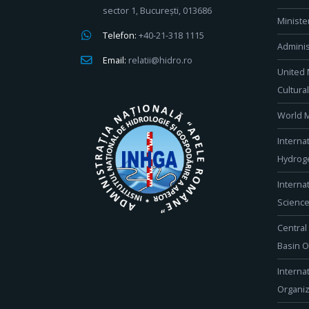
sector 1, București, 013686
Ministe
Telefon:
+40-21-318 1115
Adminis
Email:
relatii@hidro.ro
United 
Cultura
World M
Interna
Hydroge
Interna
Scienc
Central
Basin O
Interna
Organiz