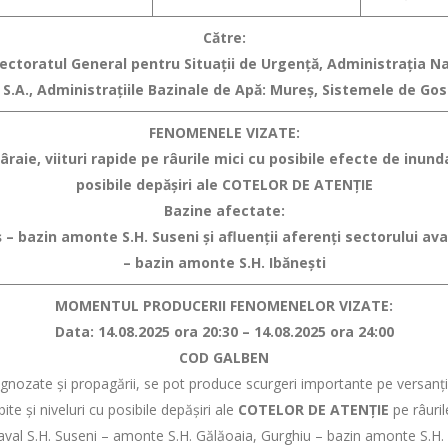
Către:
spectoratul General pentru Situaţii de Urgenţă, Administraţia 
S.A., Administraţiile Bazinale de Apă: Mureș, Sistemele de Gos
FENOMENELE VIZATE:
raie, viituri rapide pe râurile mici
cu posibile efecte de inundaţ
posibile depăşiri ale COTELOR DE ATENŢIE
Bazine afectate:
 – bazin amonte S.H. Suseni și afluenții aferenți sectorului av
– bazin amonte S.H. Ibănești
MOMENTUL PRODUCERII FENOMENELOR VIZATE:
Data: 14.08.2025 ora 20:30 – 14.08.2025 ora 24:00
COD GALBEN
ognozate şi propagării, se pot produce scurgeri importante pe versanţi, t
ite şi niveluri cu posibile depăşiri ale
COTELOR DE ATENŢIE
pe râuril
i aval S.H. Suseni – amonte S.H. Gălăoaia, Gurghiu – bazin amonte S.H.