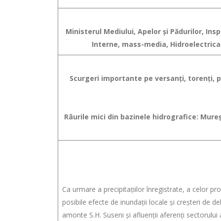
Ministerul Mediului, Apelor şi Pădurilor, In
Interne, mass-media, Hidroelectrica 
Scurgeri importante pe versanţi, torenţi, pâ
Râurile mici din bazinele hidrografice: Mureș
Ca urmare a precipitaţiilor înregistrate, a celor pr
posibile efecte de inundaţii locale şi creşteri de deb
amonte S.H. Suseni și afluenții aferenți sectorulu