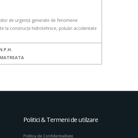
ațiilor de urgență generate de fenomene
 la construcții hidrotehnice, poluări accidentate
N.P.H.
s MATREATA
Politici & Termeni de utilzare
Politica de Confidentialitate