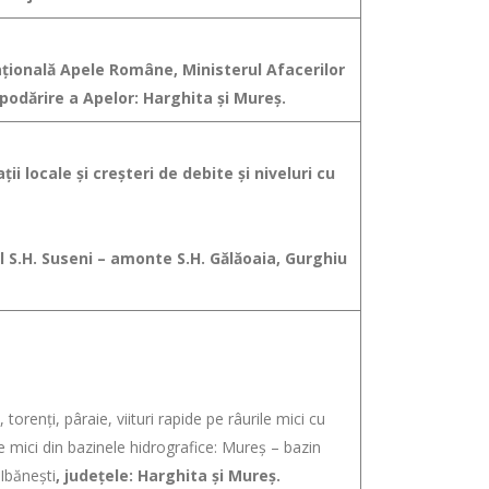
Naţională Apele Române, Ministerul Afacerilor
podărire a Apelor: Harghita și Mureș.
ii locale şi creşteri de debite şi niveluri cu
al S.H. Suseni – amonte S.H. Gălăoaia, Gurghiu
orenţi, pâraie, viituri rapide pe râurile mici cu
e mici din bazinele hidrografice: Mureș – bazin
 Ibănești
,
judeţele: Harghita și Mureș.