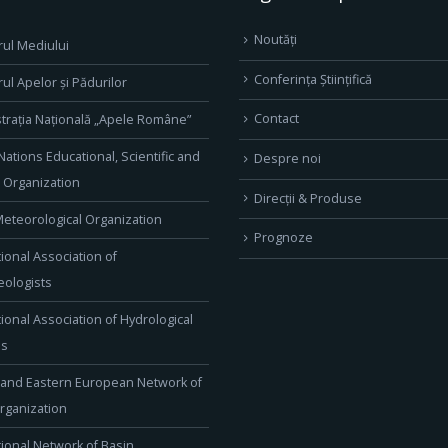
Noutăți
rul Mediului
Conferința Științifică
rul Apelor și Pădurilor
Contact
trația Națională „Apele Române”
Nations Educational, Scientific and
Despre noi
l Organization
Direcţii & Produse
eteorological Organization
Prognoze
tional Association of
ologists
tional Association of Hydrological
es
 and Eastern European Network of
rganization
tional Network of Basin