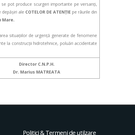
se pot produce scurgeri importante pe versanţi,
le depăşiri ale
COTELOR DE ATENŢIE
pe râurile din
u Mare.
ea situațiilor de urgență generate de fenomene
e la construcții hidrotehnice, poluări accidentate
Director C.N.P.H.
Dr. Marius MATREATA
Politici & Termeni de utilzare