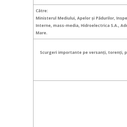
Către:
Ministerul Mediului, Apelor şi Pădurilor, Ins
Interne, mass-media, Hidroelectrica S.A., Ad
Mare.
Scurgeri importante pe versanţi, torenţi, pâ