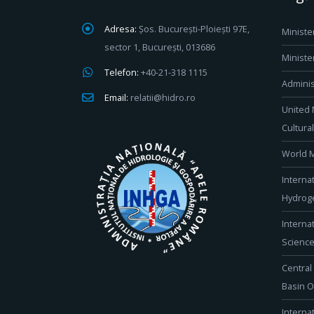
Adresa:
Șos. București-Ploiești 97E,
Ministe
sector 1, București, 013686
Ministe
Telefon:
+40-21-318 1115
Adminis
Email:
relatii@hidro.ro
United 
Cultura
World M
Interna
Hydroge
Interna
Scienc
Central
Basin O
Interna