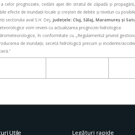
lor prognozate, cedării apei din stratul de zăpadă şi propagării, 
ibile efecte de inundaţii locale şi creşteri de debite şi niveluri cu posibi
ți sectorului aval S.H. Dej,
județele: Cluj, Sălaj, Maramureș și Sat
rologice vom reveni cu actualizarea prognozei hidrologice.
eteorologice, în conformitate cu „Regulamentul privind gestionar
ducerea de inundații, secetă hidrologică precum și incidente/accident
ieră.”
uri Utile
Legături rapide