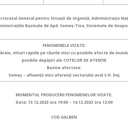
pectoratul General pentru Situaţii de Urgenţă, Administraţia N
ministraţiile Bazinale de Apă: Someș-Tisa, Sistemele de Gospodă
FENOMENELE VIZATE:
raie, viituri rapide pe râurile mici
cu posibile efecte de inundaţ
posibile depăşiri ale COTELOR DE ATENŢIE
Bazine afectate:
Someș – afluenții mici aferenți sectorului aval S.H. Dej
MOMENTUL PRODUCERII FENOMENELOR VIZATE:
Data: 13.12.2023 ora 19:00 – 14.12.2023 ora 12:00
COD GALBEN