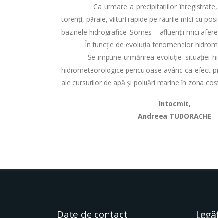
Ca urmare a precipitaţiilor înregistrate, a ce
torenţi, pâraie, viituri rapide pe râurile mici cu pos
bazinele hidrografice: Someș – afluenții mici aferen
În funcție de evoluția fenomenelor hidrometeo
Se impune urmărirea evoluției situației hidrom
hidrometeorologice periculoase având ca efect pro
ale cursurilor de apă și poluări marine în zona cost
Intocmit,
Andreea TUDORACHE
Date de contact
Legăt