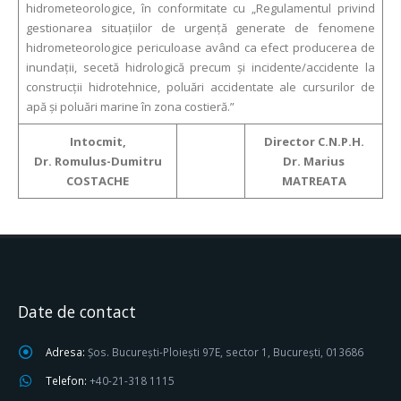
hidrometeorologice, în conformitate cu „Regulamentul privind
gestionarea situațiilor de urgență generate de fenomene
hidrometeorologice periculoase având ca efect producerea de
inundații, secetă hidrologică precum și incidente/accidente la
construcții hidrotehnice, poluări accidentate ale cursurilor de
apă și poluări marine în zona costieră.”
Intocmit,
Director C.N.P.H.
Dr. Romulus-Dumitru
Dr. Marius
COSTACHE
MATREATA
Date de contact
Adresa:
Șos. București-Ploiești 97E, sector 1, București, 013686
Telefon:
+40-21-318 1115