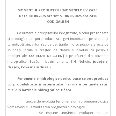
MOMENTUL PRODUCERII FENOMENELOR VIZATE:
Data: 06.08.2025 ora 18:15 – 06.08.2025 ora 24:00
COD GALBEN
Ca urmare a precipitaţiilor înregistrate, a celor prognozate
şi propagării, se pot produce scurgeri importante pe versanţi,
torenţi, pâraie, viituri rapide pe râurile mici cu posibile efecte de
inundaţii locale şi creşteri de debite şi niveluri cu posibile
depăşiri ale
COTELOR DE ATENŢIE
pe râurile din bazinele
hidrografice: Buzău – bazin amonte S.H. Nehoiu,
judeţele:
Brașov, Covasna și Buzău.
Fenomenele hidrologice periculoase se pot produce
cu probabilitate și intensitate mai mare pe unele râuri
mici din bazinele hidrografice: Bâsca.
În funcție de evoluția fenomenelor hidrometeorologice
vom reveni cu actualizarea prognozei hidrologice.
Se impune urmărirea evoluției situației