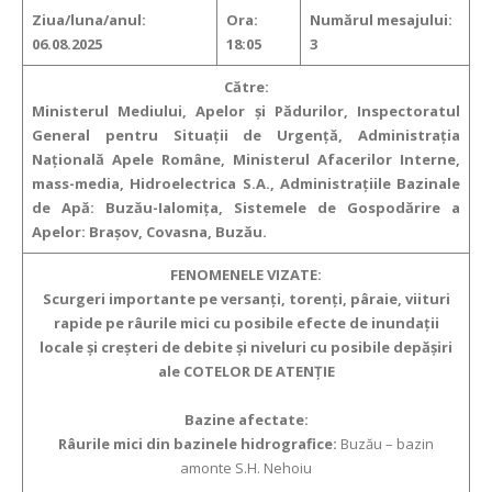
Ziua/luna/anul:
Ora:
Numărul mesajului:
06.08.2025
18:05
3
Către:
Ministerul Mediului, Apelor şi Pădurilor, Inspectoratul
General pentru Situaţii de Urgenţă, Administraţia
Naţională Apele Române, Ministerul Afacerilor Interne,
mass-media, Hidroelectrica S.A., Administraţiile Bazinale
de Apă: Buzău-Ialomița, Sistemele de Gospodărire a
Apelor: Brașov, Covasna, Buzău.
FENOMENELE VIZATE:
Scurgeri importante pe versanţi, torenţi, pâraie, viituri
rapide pe râurile mici
cu posibile efecte de inundaţii
locale şi creşteri de debite şi niveluri cu posibile depăşiri
ale COTELOR DE ATENŢIE
Bazine afectate:
Râurile mici din bazinele hidrografice:
Buzău – bazin
amonte S.H. Nehoiu