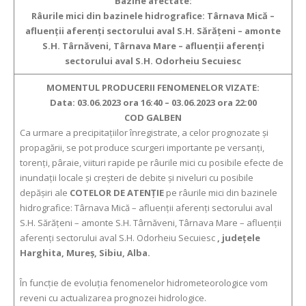
Bazine afectate:
Râurile
mici din bazinele hidrografice:
Târnava Mică –
afluenţii aferenţi sectorului aval S.H. Sărățeni – amonte
S.H. Târnăveni, Târnava Mare – afluenţii aferenţi
sectorului aval S.H. Odorheiu Secuiesc
MOMENTUL PRODUCERII FENOMENELOR VIZATE:
Data:
03.06.2023 ora
16:40 –
03.06.2023 ora
22:00
COD GALBEN
Ca urmare a precipitaţiilor înregistrate, a celor prognozate şi
propagării, se pot produce scurgeri importante pe versanţi,
torenţi, pâraie, viituri rapide pe râurile mici cu posibile efecte de
inundaţii locale şi creşteri de debite şi niveluri cu posibile
depăşiri ale
COTELOR DE ATENŢIE
pe râurile
mici din bazinele
hidrografice:
Târnava Mică – afluenţii aferenţi sectorului aval
S.H. Sărățeni – amonte S.H. Târnăveni, Târnava Mare – afluenţii
aferenţi sectorului aval S.H. Odorheiu Secuiesc
,
judeţ
ele
Harghita, Mureș, Sibiu, Alba.
În funcţie de evoluţia fenomenelor hidrometeorologice vom
reveni cu actualizarea prognozei hidrologice.