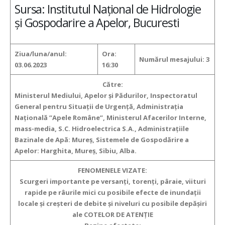
Sursa: Institutul Național de Hidrologie
și Gospodarire a Apelor, Bucuresti
Ziua/luna/anul:
Ora:
Numărul mesajului:
3
03.06.2023
16:30
Către:
Ministerul Mediului, Apelor şi Pădurilor, Inspectoratul
General pentru Situaţii de Urgenţă, Administraţia
Naţională ”Apele Române”, Ministerul Afacerilor Interne,
mass-media, S.C. Hidroelectrica S.A., Administraţiile
Bazinale de Apă:
Mureș, Sistemele de Gospodărire a
Apelor:
Harghita, Mureș, Sibiu, Alba.
FENOMENELE VIZATE:
Scurgeri importante pe versanţi, torenţi, pâraie, viituri
rapide pe râurile mici
cu posibile efecte de inundaţii
locale şi creşteri de debite şi niveluri cu posibile depăşiri
ale COTELOR DE ATENŢIE