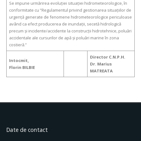
Se impune urmărirea evoluţiei situaţiei hidrometeorologice, în
conformitate cu ”Regulamentul privind gestionarea situaţiilor de
urgenţă generate de fenomene hidrometeorologice periculoase
având ca efect producerea de inundaţii, secetă hidrologică
precum şi incidente/accidente la construcţii hidrotehnice, poluări
accidentale ale cursurilor de apă şi poluări marine în zona
costieră.”
Director C.N.P.H.
Intocmit,
Dr. Marius
Florin BILBIE
MATREATA
Date de contact