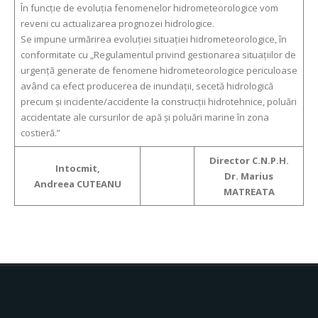
În funcție de evoluția fenomenelor hidrometeorologice vom
reveni cu actualizarea prognozei hidrologice.
Se impune urmărirea evoluției situației hidrometeorologice, în
conformitate cu „Regulamentul privind gestionarea situațiilor de
urgență generate de fenomene hidrometeorologice periculoase
având ca efect producerea de inundații, secetă hidrologică
precum și incidente/accidente la construcții hidrotehnice, poluări
accidentate ale cursurilor de apă și poluări marine în zona
costieră.”
Director C.N.P.H.
Intocmit,
Dr. Marius
Andreea CUTEANU
MATREATA