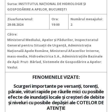
Sursa: INSTITUTUL NAȚIONAL DE HIDROLOGIE ȘI
GOSPODĂRIRE A APELOR, BUCUREȘTI
Ziua/luna/anul:
Ora:
Numărul mesajului:
29.08.2024
19:00
2
Către:
Ministerul Mediului, Apelor şi Pădurilor, Inspectoratul
General pentru Situaţii de Urgenţă, Administraţia
Naţională Apele Române, Ministerul Afacerilor Interne,
mass-media, Hidroelectrica S.A., Administraţiile Bazinale
de Apă: Prut- Bârlad, Sistemele de Gospodărire a Apelor:
Vaslui.
FENOMENELE VIZATE:
Scurgeri importante pe versanţi, torenţi,
pâraie, viituri rapide pe râurile mici
cu posibile
efecte de inundaţii locale şi creşteri de debite
şi niveluri cu posibile depăşiri ale COTELOR DE
ATENŢIE