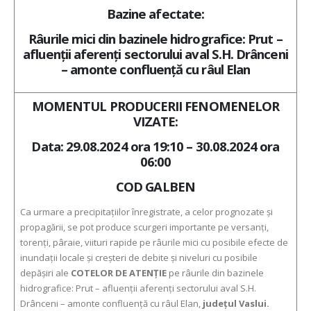
Bazine afectate:
Râurile mici din bazinele hidrografice: Prut –
afluenții aferenți sectorului aval S.H. Drânceni
– amonte confluență cu râul Elan
MOMENTUL PRODUCERII FENOMENELOR
VIZATE:
Data: 29.08.2024 ora 19:10 – 30.08.2024 ora
06:00
COD GALBEN
Ca urmare a precipitaţiilor înregistrate, a celor prognozate şi
propagării, se pot produce scurgeri importante pe versanţi,
torenţi, pâraie, viituri rapide pe râurile mici cu posibile efecte de
inundaţii locale şi creşteri de debite şi niveluri cu posibile
depăşiri ale
COTELOR DE ATENŢIE
pe râurile din bazinele
hidrografice: Prut – afluenții aferenți sectorului aval S.H.
Drânceni – amonte confluență cu râul Elan,
judeţul Vaslui.