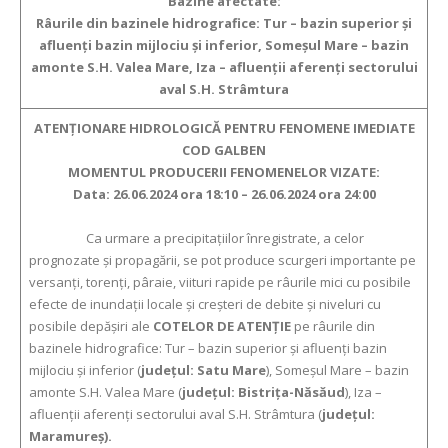
Bazine afectate:
Râurile din bazinele hidrografice: Tur – bazin superior și
afluenți bazin mijlociu și inferior, Someșul Mare – bazin
amonte S.H. Valea Mare, Iza – afluenții aferenți sectorului
aval S.H. Strâmtura
ATENŢIONARE HIDROLOGICĂ PENTRU FENOMENE IMEDIATE
COD GALBEN
MOMENTUL PRODUCERII FENOMENELOR VIZATE:
Data: 26.06.2024 ora 18:10 – 26.06.2024 ora 24:00
Ca urmare a precipitațiilor înregistrate, a celor
prognozate și propagării, se pot produce scurgeri importante pe
versanți, torenți, pâraie, viituri rapide pe râurile mici cu posibile
efecte de inundații locale și creșteri de debite și niveluri cu
posibile depășiri ale
COTELOR DE ATENŢIE
pe râurile din
bazinele hidrografice: Tur – bazin superior și afluenți bazin
mijlociu și inferior (
județul: Satu Mare
), Someșul Mare – bazin
amonte S.H. Valea Mare (
județul: Bistrița-Năsăud
), Iza –
afluenții aferenți sectorului aval S.H. Strâmtura (
județul:
Maramureș).