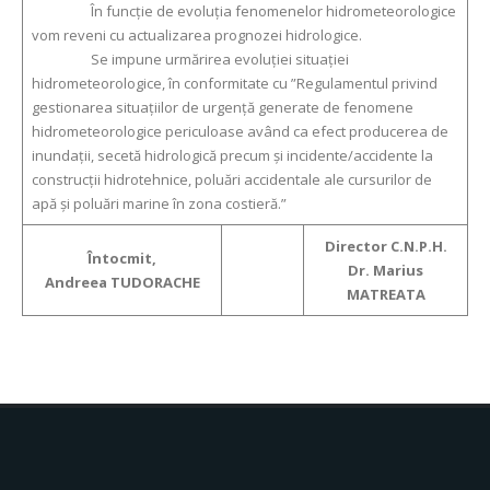
În funcție de evoluția fenomenelor hidrometeorologice
vom reveni cu actualizarea prognozei hidrologice.
Se impune urmărirea evoluției situației
hidrometeorologice, în conformitate cu ”Regulamentul privind
gestionarea situațiilor de urgență generate de fenomene
hidrometeorologice periculoase având ca efect producerea de
inundații, secetă hidrologică precum și incidente/accidente la
construcții hidrotehnice, poluări accidentale ale cursurilor de
apă și poluări marine în zona costieră.”
Director C.N.P.H.
Întocmit,
Dr. Marius
Andreea TUDORACHE
MATREATA