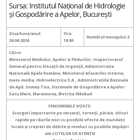
Sursa: Institutul Național de Hidrologie
și Gospodărire a Apelor, București
Ziua/luna/anul:
Ora:
Numărul mesajului:2
26.06.2024
18:00
Către:
Ministerul Mediului, Apelor și Pădurilor, Inspectoratul
General pentru Situații de Urgență, Administrația
Națională Apele Române, Ministerul Afacerilor Interne,
mass-media, Hidroelectrica S.A., Administrațiile Bazinale
de Apă: Someș-Tisa, Sistemele de Gospodărire a Apelor:
Satu Mare, Maramureș, Bistrița-Năsăud.
FENOMENELE VIZATE:
Scurgeri importante pe versanți, torenți, pâraie, viituri
rapide pe râurile mici
cu posibile efecte de inundații
locale și creșteri de debite și niveluri cu posibile depășiri
ale COTELOR DE ATENŢIE