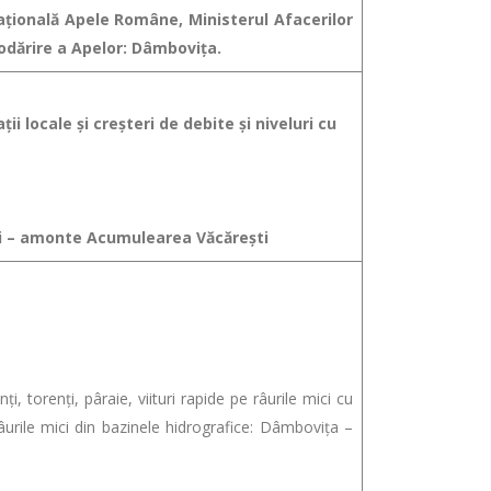
Naţională Apele Române, Ministerul Afacerilor
odărire a Apelor: Dâmbovița.
ii locale şi creşteri de debite şi niveluri cu
lori – amonte Acumulearea Văcărești
, torenţi, pâraie, viituri rapide pe râurile mici cu
urile mici din bazinele hidrografice: Dâmbovița –