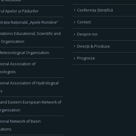
Conferința Științifică
rul Apelor și Pădurilor
Contact
trația Națională „Apele Române”
Nations Educational, Scientific and
Despre noi
l Organization
Direcţii & Produse
eteorological Organization
Prognoze
tional Association of
ologists
tional Association of Hydrological
es
 and Eastern European Network of
rganization
tional Network of Basin
ations