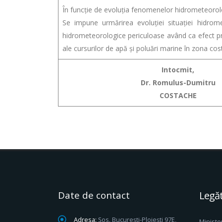
În funcție de evoluția fenomenelor hidrometeorol
Se impune urmărirea evoluției situației hidrom
hidrometeorologice periculoase având ca efect pro
ale cursurilor de apă și poluări marine în zona cost
Intocmit,
Dr. Romulus-Dumitru
COSTACHE
Date de contact
Legăt
Adresa:
Șos. București-Ploiești 97E,
Ministe