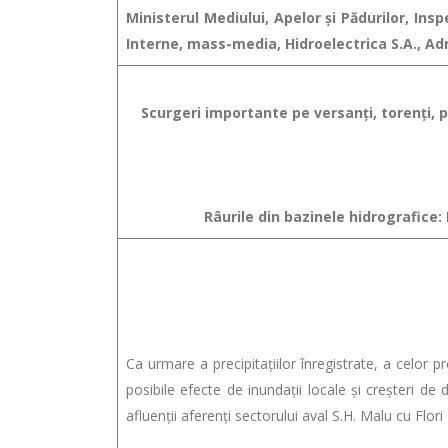
Ministerul Mediului, Apelor şi Pădurilor, In
Interne, mass-media, Hidroelectrica S.A., Ad
Scurgeri importante pe versanţi, torenţi, pâ
Râurile din bazinele hidrografice:
Ca urmare a precipitaţiilor înregistrate, a celor p
posibile efecte de inundaţii locale şi creşteri de d
afluenții aferenți sectorului aval S.H. Malu cu Fl