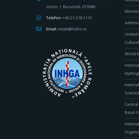
sector 1, București, 013686
Ministe
Telefon:
+40-21-318 1115
Adminis
Email:
relatii@hidro.ro
United 
Cultura
World M
Interna
Hydroge
Interna
Scienc
Central
Basin O
Interna
Organiz