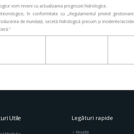
ogice vom reveni cu actualizarea prognozei hidrologice.
eteorologice, în conformitate cu „Regulamentul privind gestionar
ducerea de inundații, secetă hidrologică precum și incidente/accident
ieră.”
uri Utile
Legături rapide
Noutăți
rul Mediului