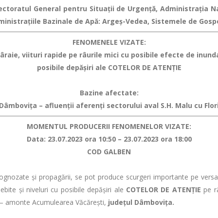
spectoratul General pentru Situaţii de Urgenţă, Administraţia 
ministraţiile Bazinale de Apă: Argeș-Vedea, Sistemele de Gosp
FENOMENELE VIZATE:
raie, viituri rapide pe râurile mici
cu posibile efecte de inundaţ
posibile depăşiri ale COTELOR DE ATENŢIE
Bazine afectate:
 Dâmbovița – afluenții aferenți sectorului aval S.H. Malu cu F
MOMENTUL PRODUCERII FENOMENELOR VIZATE:
Data: 23.07.2023 ora 10:50 – 23.07.2023 ora 18:00
COD GALBEN
rognozate şi propagării, se pot produce scurgeri importante pe versanţi
ebite şi niveluri cu posibile depăşiri ale
COTELOR DE ATENŢIE
pe râ
ori – amonte Acumulearea Văcărești,
județul Dâmbovița.