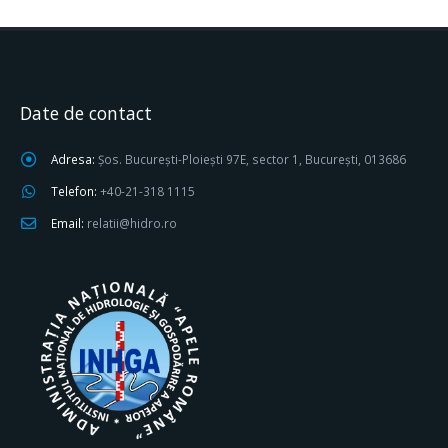
Date de contact
Adresa:
Șos. București-Ploiești 97E, sector 1, București, 013686
Telefon:
+40-21-318 1115
Email:
relatii@hidro.ro