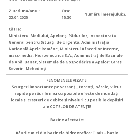
Ziua/luna/anul:
Ora:
Numărul mesajului:2
22.04.2025
15:30
Către:
Ministerul Mediului, Apelor şi Pădurilor, Inspectoratul
General pentru Situaţii de Urgenţă, Administraţia
Naţională Apele Române, Ministerul Afacerilor Interne,
mass-media, Hidroelectrica S.A., Administraţiile Bazinale
de Apă: Banat, Sistemele de Gospodărire a Apelor: Caraș
Severin, Mehedinți.
FENOMENELE VIZATE:
Scurgeri importante pe versanţi, torenţi, pâraie, viituri
rapide pe râurile mici
cu posibile efecte de inundaţii
locale şi creşteri de debite şi niveluri cu posibile depăşiri
ale COTELOR DE ATENŢIE
Bazine afectate:
Râurile mici din bazinele hidrografice: Timiș – bazin