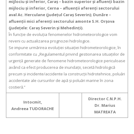
mijlociu și inferior, Caraș – bazin superior și afluenți bazin
mijlociu și inferior, Cerna – afluenții aferenți sectorului
aval Ac. Herculane (județul Caraș Severin); Dunăre –
afluenții mici aferenți sectorului amonte S.H. Orșova
(județele: Caraș Severin și Mehedinți).
În funcție de evoluția fenomenelor hidrometeorologice vom
reveni cu actualizarea prognozei hidrologice.
Se impune urmărirea evoluției situației hidrometeorologice, în
conformitate cu „Regulamentul privind gestionarea situațiilor de
urgență generate de fenomene hidrometeorologice periculoase
având ca efect producerea de inundații, secetă hidrologică
precum și incidente/accidente la construcții hidrotehnice, poluări
accidentate ale cursurilor de apă și poluări marine în zona
costieră.”
Director C.N.P.H.
Intocmit,
Dr. Marius
Andreea TUDORACHE
MATREATA