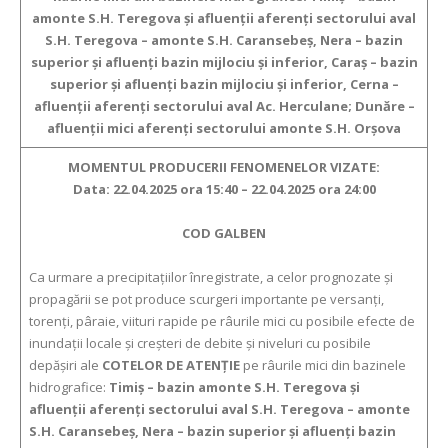
amonte S.H. Teregova și afluenții aferenți sectorului aval
S.H. Teregova – amonte S.H. Caransebeș, Nera – bazin
superior și afluenți bazin mijlociu și inferior, Caraș – bazin
superior și afluenți bazin mijlociu și inferior, Cerna –
afluenții aferenți sectorului aval Ac. Herculane; Dunăre –
afluenții mici aferenți sectorului amonte S.H. Orșova
MOMENTUL PRODUCERII FENOMENELOR VIZATE:
Data: 22.04.2025 ora 15:40 – 22.04.2025 ora 24:00
COD GALBEN
Ca urmare a precipitaţiilor înregistrate, a celor prognozate și
propagării se pot produce scurgeri importante pe versanţi,
torenţi, pâraie, viituri rapide pe râurile mici cu posibile efecte de
inundaţii locale şi creşteri de debite şi niveluri cu posibile
depăşiri ale
COTELOR DE ATENŢIE
pe râurile mici din bazinele
hidrografice:
Timiș – bazin amonte S.H. Teregova și
afluenții aferenți sectorului aval S.H. Teregova – amonte
S.H. Caransebeș, Nera – bazin superior și afluenți bazin