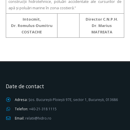
construcții hidrotehnice, poluări accidentate ale cursurilor de
apă și poluări marine în zona costieră.”
Intocmit,
Director C.N.P.H.
Dr. Romulus-Dumitru
Dr. Marius
COSTACHE
MATREATA
Date de contact
Adresa:
Șos. București-Ploiești 97E, sector 1, București, 013686
Telefon:
+40-21-318 1115
Email:
relatii@hidro.ro