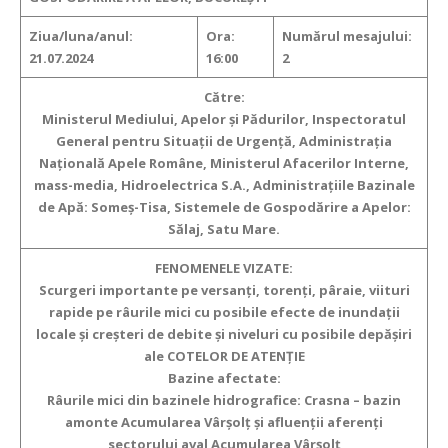
Ziua/luna/anul:
Ora:
Numărul mesajului:
21.07.2024
16:00
2
Către:
Ministerul Mediului, Apelor şi Pădurilor, Inspectoratul
General pentru Situaţii de Urgenţă, Administraţia
Naţională Apele Române, Ministerul Afacerilor Interne,
mass-media, Hidroelectrica S.A., Administraţiile Bazinale
de Apă: Someș-Tisa, Sistemele de Gospodărire a Apelor:
Sălaj, Satu Mare.
FENOMENELE VIZATE:
Scurgeri importante pe versanţi, torenţi, pâraie, viituri
rapide pe râurile mici
cu posibile efecte de inundaţii
locale şi creşteri de debite şi niveluri cu posibile depăşiri
ale COTELOR DE ATENŢIE
Bazine afectate:
Râurile mici din bazinele hidrografice: Crasna – bazin
amonte Acumularea Vârșolț și afluenții aferenți
sectorului aval Acumularea Vârșolț