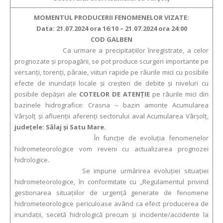
MOMENTUL PRODUCERII FENOMENELOR VIZATE:
Data: 21.07.2024 ora 16:10 – 21.07.2024 ora 24:00
COD GALBEN
Ca urmare a precipitaţiilor înregistrate, a celor
prognozate şi propagării, se pot produce scurgeri importante pe
versanţi, torenţi, pâraie, viituri rapide pe râurile mici cu posibile
efecte de inundaţii locale şi creşteri de debite şi niveluri cu
posibile depăşiri ale
COTELOR DE ATENŢIE
pe râurile mici din
bazinele hidrografice: Crasna – bazin amonte Acumularea
Vârșolț și afluenții aferenți sectorului aval Acumularea Vârșolț,
județele: Sălaj și Satu Mare.
În funcție de evoluția fenomenelor
hidrometeorologice vom reveni cu actualizarea prognozei
hidrologice.
Se impune urmărirea evoluției situației
hidrometeorologice, în conformitate cu „Regulamentul privind
gestionarea situațiilor de urgență generate de fenomene
hidrometeorologice periculoase având ca efect producerea de
inundații, secetă hidrologică precum și incidente/accidente la