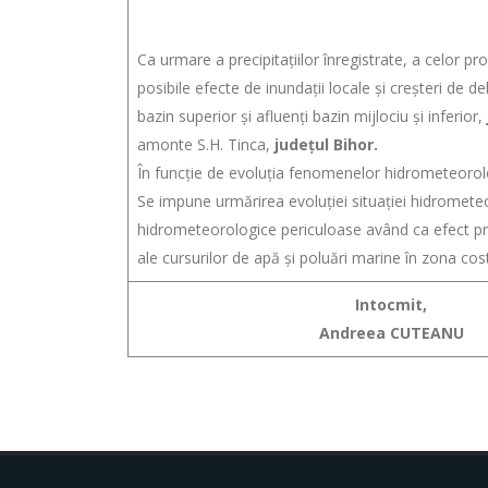
Ca urmare a precipitaţiilor înregistrate, a celor pr
posibile efecte de inundaţii locale şi creşteri de deb
bazin superior și afluenți bazin mijlociu și inferior,
amonte S.H. Tinca,
județul Bihor.
În funcție de evoluția fenomenelor hidrometeorol
Se impune urmărirea evoluției situației hidromete
hidrometeorologice periculoase având ca efect pro
ale cursurilor de apă și poluări marine în zona cost
Intocmit,
Andreea CUTEANU