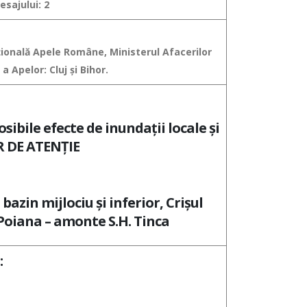
sajului: 2
aţională Apele Române, Ministerul Afacerilor
 Apelor: Cluj și Bihor.
osibile efecte de inundaţii locale şi
OR DE ATENŢIE
bazin mijlociu și inferior, Crișul
 Poiana – amonte S.H. Tinca
: