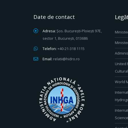
Date de contact
Legăt
Adresa:
Șos. București-Ploiești 97E,
Ministe
sector 1, București, 013686
Ministe
Telefon:
+40-21-318 1115
Adminis
Email:
relatii@hidro.ro
United 
Cultura
World M
Interna
Hydroge
Interna
Scienc