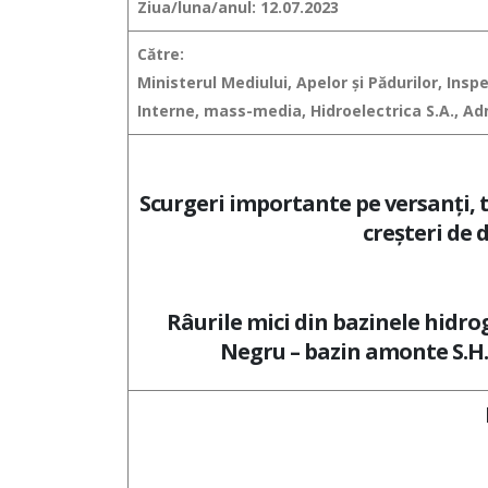
Ziua/luna/anul: 12.07.2023
Către:
Ministerul Mediului, Apelor şi Pădurilor, Ins
Interne, mass-media, Hidroelectrica S.A., Admi
Scurgeri importante pe versanţi, to
creşteri de 
Râurile mici din bazinele hidrogr
Negru – bazin amonte S.H. 