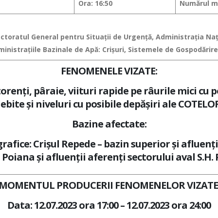
Ora: 16:50
Numărul me
pectoratul General pentru Situaţii de Urgenţă, Administraţia N
nistraţiile Bazinale de Apă: Crișuri, Sistemele de Gospodărire a
FENOMENELE VIZATE:
renţi, pâraie, viituri rapide pe râurile mici
cu p
debite şi niveluri cu posibile depăşiri ale COTEL
Bazine afectate:
afice: Crișul Repede – bazin superior și afluenți 
Poiana și afluenții aferenți sectorului aval S.H.
MOMENTUL PRODUCERII FENOMENELOR VIZATE
Data: 12.07.2023 ora 17:00 – 12.07.2023 ora 24:00