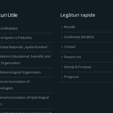
uri Utile
Legături rapide
Noutăți
rul Mediului
Conferința Științifică
rul Apelor și Pădurilor
Contact
trația Națională „Apele Române”
Nations Educational, Scientific and
Despre noi
l Organization
Direcţii & Produse
eteorological Organization
Prognoze
tional Association of
ologists
tional Association of Hydrological
es