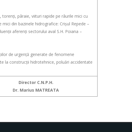
orenţi, pâraie, viituri rapide pe râurile mici cu
e mici din bazinele hidrografice: Crișul Repede –
uenții aferenți sectorului aval S.H. Poiana –
ațiilor de urgență generate de fenomene
 la construcții hidrotehnice, poluări accidentate
Director C.N.P.H.
Dr. Marius MATREATA