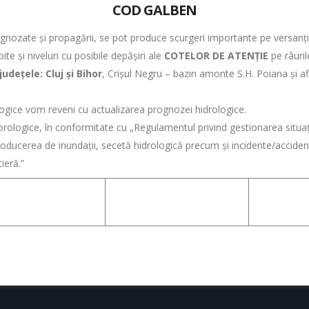
COD GALBEN
ognozate şi propagării, se pot produce scurgeri importante pe versanţi, t
ite şi niveluri cu posibile depăşiri ale
COTELOR DE ATENŢIE
pe râuril
județele: Cluj și Bihor
, Crișul Negru – bazin amonte S.H. Poiana și afl
ogice vom reveni cu actualizarea prognozei hidrologice.
orologice, în conformitate cu „Regulamentul privind gestionarea situ
ducerea de inundații, secetă hidrologică precum și incidente/accidente
ieră.”