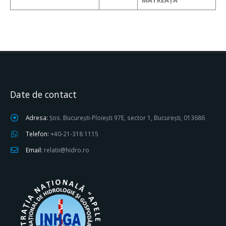
MĂTREAȚĂ
Date de contact
Adresa:
Șos. București-Ploiești 97E, sector 1, București, 013686
Telefon:
+40-21-318 1115
Email:
relatii@hidro.ro