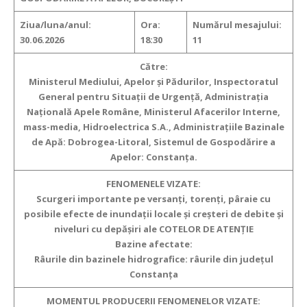
Ziua/luna/anul:
Ora:
Numărul mesajului:
30.06.2026
18:30
11
Către:
Ministerul Mediului, Apelor şi Pădurilor, Inspectoratul
General pentru Situaţii de Urgenţă, Administraţia
Naţională Apele Române, Ministerul Afacerilor Interne,
mass-media, Hidroelectrica S.A., Administraţiile Bazinale
de Apă: Dobrogea-Litoral, Sistemul de Gospodărire a
Apelor: Constanța.
FENOMENELE VIZATE:
Scurgeri importante pe versanţi, torenţi, pâraie cu
posibile efecte de inundaţii locale şi creşteri de debite şi
niveluri cu depăşiri ale COTELOR DE ATENȚIE
Bazine afectate:
Râurile din bazinele hidrografice: râurile din județul
Constanța
MOMENTUL PRODUCERII FENOMENELOR VIZATE: