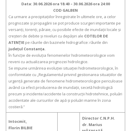
Data: 30.06.2026 ora 18:40 – 30.06.2026 ora 24:00
COD GALBEN
Ca urmare a precipitaţiilor înregistrate în ultimele ore, a celor
prognozate şi propagării se pot produce scurgeri importante pe
versanţi, torenţi, pâraie, cu posibile efecte de inundaţii locale şi
creşteri de debite şi niveluri cu depăşiri ale
COTELOR DE
ATENŢIE
pe râurile din bazinele hidrografice: râurile din
județul Constanța.
În funcție de evoluția fenomenelor hidrometeorologice vom
reveni cu actualizarea prognozei hidrologice.
Se impune urmărirea evoluției situației hidrometeorologice, în
conformitate cu „Regulamentul privind gestionarea situațiilor de
urgență generate de fenomene hidrometeorologice periculoase
având ca efect producerea de inundații, secetă hidrologică
precum și incidente/accidente la construcții hidrotehnice, poluări
accidentate ale cursurilor de apă și poluări marine în zona
costieră.”
Director C.N.P.H.
Intocmit,
dr. Marius
Florin BILBIE