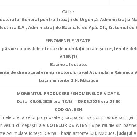
Către:
spectoratul General pentru Situaţii de Urgenţă, Administraţia 
ctrica S.A., Administraţiile Bazinale de Apă: Olt, Sistemul de
FENOMENELE VIZATE:
 pâraie cu posibile efecte de inundaţii locale şi creşteri de deb
ATENȚIE
Bazine afectate:
fluenții de dreapta aferenți sectorului aval Acumulare Râmnicu
bazin amonte S.H. Măciuca
MOMENTUL PRODUCERII FENOMENELOR VIZATE:
Data: 09.06.2026 ora 18:15 – 09.06.2026 ora 24:00
COD GALBEN
ele ore, a celor prognozate şi propagării se pot produce scurgeri im
 niveluri cu depăşiri ale
COTELOR DE ATENŢIE
pe râurile din bazinel
te Acumulare Ionești, Cerna – bazin amonte S.H. Măciuca,
județul V