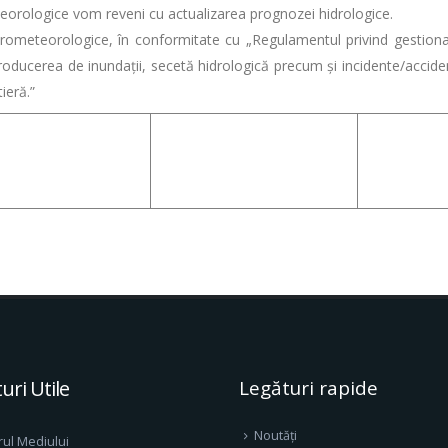
ologice vom reveni cu actualizarea prognozei hidrologice.
eteorologice, în conformitate cu „Regulamentul privind gestionar
ducerea de inundații, secetă hidrologică precum și incidente/accident
ieră.”
uri Utile
Legături rapide
Noutăți
rul Mediului