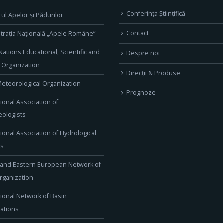
Conferința Științifică
rul Apelor și Pădurilor
Contact
trația Națională „Apele Române”
Nations Educational, Scientific and
Despre noi
l Organization
Direcţii & Produse
eteorological Organization
Prognoze
tional Association of
ologists
tional Association of Hydrological
es
 and Eastern European Network of
rganization
tional Network of Basin
ations