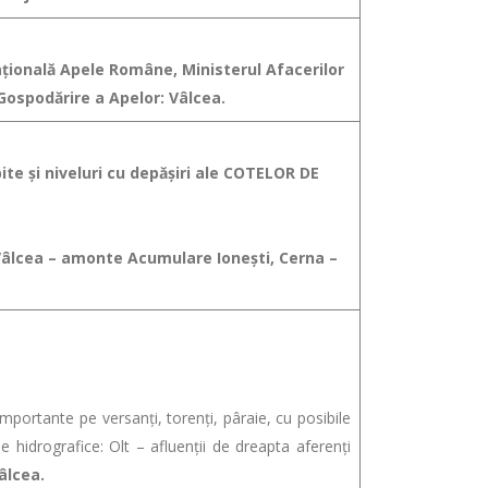
Naţională Apele Române, Ministerul Afacerilor
 Gospodărire a Apelor: Vâlcea.
ite şi niveluri cu depăşiri ale COTELOR DE
 Vâlcea – amonte Acumulare Ionești, Cerna –
portante pe versanţi, torenţi, pâraie, cu posibile
e hidrografice: Olt – afluenții de dreapta aferenți
âlcea.