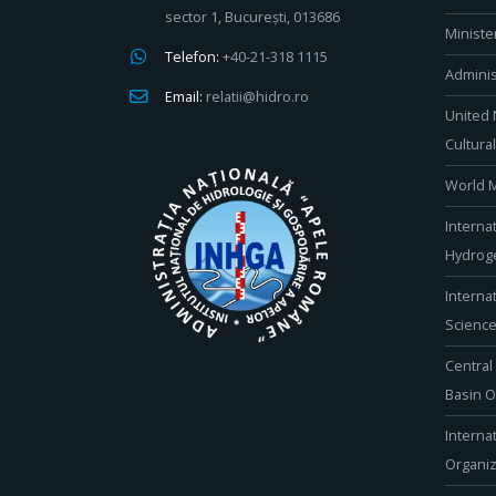
sector 1, București, 013686
Ministe
Telefon:
+40-21-318 1115
Adminis
Email:
relatii@hidro.ro
United 
Cultura
World M
Interna
Hydroge
Interna
Scienc
Central
Basin O
Interna
Organiz