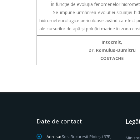
În funcție de evoluția fenomenelor hidrometeor
Se impune urmărirea evoluției situației hidrom
hidrometeorologice periculoase având ca efect pro
ale cursurilor de apă și poluări marine în zona cost
Intocmit,
Dr. Romulus-Dumitru
COSTACHE
Date de contact
Legăt
Adresa:
Șos. București-Ploiești 97E,
Ministe