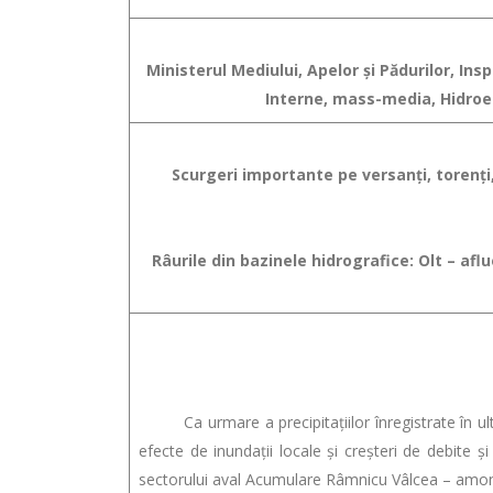
Ministerul Mediului, Apelor şi Pădurilor, In
Interne, mass-media, Hidroele
Scurgeri importante pe versanţi, torenţi,
Râurile din bazinele hidrografice: Olt – a
Ca urmare a precipitaţiilor înregistrate în ultim
efecte de inundaţii locale şi creşteri de debite şi
sectorului aval Acumulare Râmnicu Vâlcea – amon