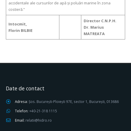
accidentale ale cursurilor de apă şi poluări marine în zona
costieră.”
Director C.N.P.H.
Intocmit,
Dr. Marius
Florin BILBIE
MATREATA
Date de contact
Adresa:
Șos. București-Ploiești 97E, sector 1, București, 013686
Telefon:
+40-21-318 1115
Email:
relatii@hidro.ro