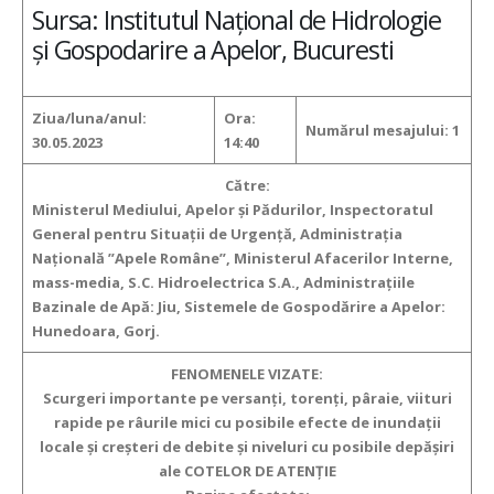
Sursa: Institutul Național de Hidrologie
și Gospodarire a Apelor, Bucuresti
Ziua/luna/anul:
Ora:
Numărul mesajului:
1
30.05.2023
14:40
Către:
Ministerul Mediului, Apelor şi Pădurilor, Inspectoratul
General pentru Situaţii de Urgenţă, Administraţia
Naţională ”Apele Române”, Ministerul Afacerilor Interne,
mass-media, S.C. Hidroelectrica S.A., Administraţiile
Bazinale de Apă:
Jiu, Sistemele de Gospodărire a Apelor:
Hunedoara, Gorj.
FENOMENELE VIZATE:
Scurgeri importante pe versanţi, torenţi, pâraie, viituri
rapide pe râurile mici
cu posibile efecte de inundaţii
locale şi creşteri de debite şi niveluri cu posibile depăşiri
ale COTELOR DE ATENŢIE