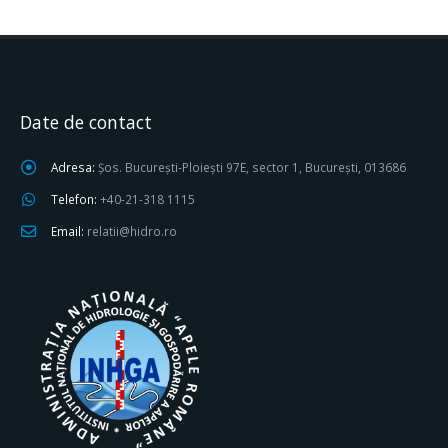
Date de contact
Adresa:
Șos. București-Ploiești 97E, sector 1, București, 013686
Telefon:
+40-21-318 1115
Email:
relatii@hidro.ro