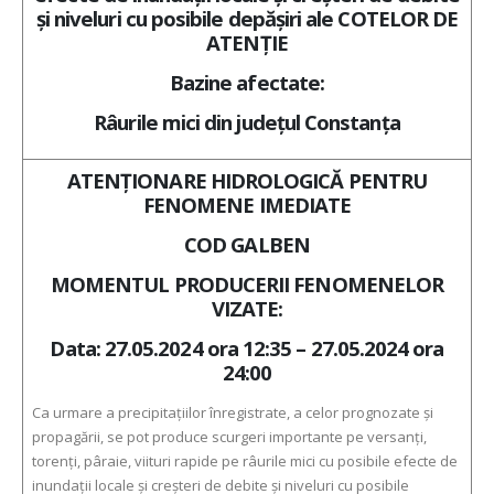
și niveluri cu posibile depășiri ale COTELOR DE
ATENŢIE
Bazine afectate:
Râurile mici din județul Constanța
ATENŢIONARE HIDROLOGICĂ PENTRU
FENOMENE IMEDIATE
COD GALBEN
MOMENTUL PRODUCERII FENOMENELOR
VIZATE:
Data: 27.05.2024 ora 12:35 – 27.05.2024 ora
24:00
Ca urmare a precipitațiilor înregistrate, a celor prognozate și
propagării, se pot produce scurgeri importante pe versanți,
torenți, pâraie, viituri rapide pe râurile mici cu posibile efecte de
inundații locale și creșteri de debite și niveluri cu posibile