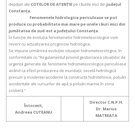
depășiri ale
COTELOR DE ATENŢIE
pe râurile mici din
județul
Constanța.
Fenomenele hidrologice periculoase se pot
produce cu probabilitate mai mare pe unele râuri mici din
jumătatea de sud-est a județului Constanța.
În funcție de evoluția fenomenelor hidrometeorologice vom
reveni cu actualizarea prognozei hidrologice.
Se impune urmărirea evoluției situației hidrometeorologice, în
conformitate cu ”Regulamentul privind gestionarea situațiilor de
urgență generate de fenomene hidrometeorologice periculoase
având ca efect producerea de inundații, secetă hidrologică
precum și incidente/accidente la construcții hidrotehnice, poluări
accidentale ale cursurilor de apă și poluări marine în zona
costieră.”
Director C.N.P.H.
Întocmit,
Dr. Marius
Andreea CUTEANU
MATREATA