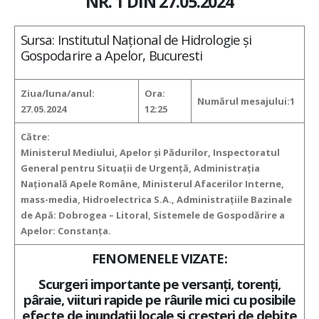
NR. 1 DIN 27.05.2024
Sursa: Institutul Național de Hidrologie și
Gospodarire a Apelor, Bucuresti
Ziua/luna/anul:
Ora:
Numărul mesajului:1
27.05.2024
12:25
Către:
Ministerul Mediului, Apelor și Pădurilor, Inspectoratul
General pentru Situații de Urgență, Administrația
Națională Apele Române, Ministerul Afacerilor Interne,
mass-media, Hidroelectrica S.A., Administrațiile Bazinale
de Apă: Dobrogea – Litoral, Sistemele de Gospodărire a
Apelor: Constanța.
FENOMENELE VIZATE:
Scurgeri importante pe versanți, torenți,
pâraie, viituri rapide pe râurile mici
cu posibile
efecte de inundații locale și creșteri de debite