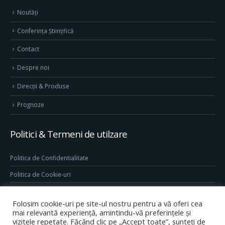
Noutăți
Conferința Științifică
Contact
Despre noi
Direcţii & Produse
Prognoze
Politici & Termeni de utilzare
Politica de Confidentialitate
Politica de Cookie-uri
Termeni & Conditii
Folosim cookie-uri pe site-ul nostru pentru a vă oferi cea
Conditii generale de utilizare site
mai relevantă experiență, amintindu-vă preferințele și
vizitele repetate. Făcând clic pe „Accept toate”, sunteți de