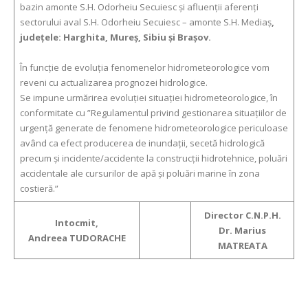
bazin amonte S.H. Odorheiu Secuiesc și afluenții aferenți
sectorului aval S.H. Odorheiu Secuiesc – amonte S.H. Mediaș
,
judeţ
ele
: Harghita, Mureș, Sibiu și Brașov.
În funcţie de evoluţia fenomenelor hidrometeorologice vom
reveni cu actualizarea prognozei hidrologice.
Se impune urmărirea evoluţiei situaţiei hidrometeorologice, în
conformitate cu ”Regulamentul privind gestionarea situaţiilor de
urgenţă generate de fenomene hidrometeorologice periculoase
având ca efect producerea de inundaţii, secetă hidrologică
precum şi incidente/accidente la construcţii hidrotehnice, poluări
accidentale ale cursurilor de apă şi poluări marine în zona
costieră.”
Director C.N.P.H.
Intocmit,
Dr. Marius
Andreea TUDORACHE
MATREATA