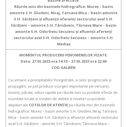
Bazine afectate:
Râurile m
ici din bazinele hidrografice: M
ureș – bazin
amonte S.H. Glodeni, Niraj, Tarnava Mica – bazin amonte
S.H. Sărățeni și afluenții aferenți sectorului aval S.H.
Sărățeni – amonte S.H. Târnăveni, Târnava Mare – bazin
amonte S.H. Odorheiu Secuiesc și afluenții aferenți
sectorului aval S.H. Odorheiu Secuiesc – amonte S.H.
Mediaș
MOMENTUL PRODUCERII FENOMENELOR VIZATE:
Data:
27.05.2023 ora
14:10 –
27.05.2023 ora
22:00
COD GALBEN
Ca urmare a precipitaţiilor înregistrate, a celor prognozate şi
propagării, se pot produce scurgeri importante pe versanţi,
torenţi, pâraie, viituri rapide pe râurile mici cu posibile efecte de
inundaţii locale şi creşteri de debite şi niveluri cu posibile
depăşiri ale
COTELOR DE ATENŢIE
pe râurile mici din bazinele
hidrografice: Mureș – bazin amonte S.H. Glodeni, Niraj, Tarnava
Mica – bazin amonte S.H. Sărățeni și afluenții aferenți sectorului
aval S.H. Sărățeni – amonte S.H. Târnăveni, Târnava Mare –