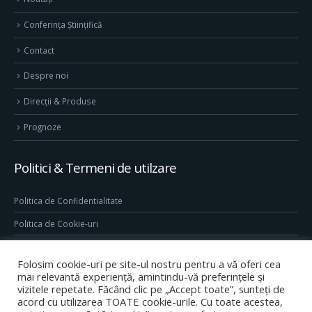
Conferința Științifică
Contact
Despre noi
Direcţii & Produse
Prognoze
Politici & Termeni de utilzare
Politica de Confidentialitate
Politica de Cookie-uri
Termeni & Conditii
Folosim cookie-uri pe site-ul nostru pentru a vă oferi cea
Conditii generale de utilizare site
mai relevantă experiență, amintindu-vă preferințele și
vizitele repetate. Făcând clic pe „Accept toate”, sunteți de
acord cu utilizarea TOATE cookie-urile. Cu toate acestea,