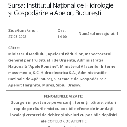
Sursa: Institutul Național de Hidrologie
și Gospodărire a Apelor, București
Ziua/luna/anul:
Ora:
Numărul mesajului:
1
27.05.2023
14:00
Către:
Ministerul Mediului, Apelor şi Pădurilor, Inspectoratul
General pentru Situaţii de Urgenţă, Administraţia
Naţională ”Apele Române”, Ministerul Afacerilor Interne,
mass-media, S.C. Hidroelectrica S.A., Administraţiile
Bazinale de Apă:
Mureș, Sistemele de Gospodărire a
Apelor:
Harghita, Mureș, Sibiu, Brașov.
FENOMENELE VIZATE:
Scurgeri importante pe versanţi, torenţi, pâraie, viituri
rapide pe râurile mici
cu posibile efecte de inundaţii
locale şi creşteri de debite şi niveluri cu posibile depăşiri
ale COTELOR DE ATENŢIE