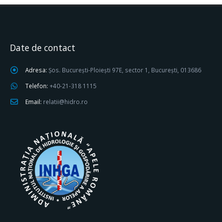
Date de contact
Adresa:
Șos. București-Ploiești 97E, sector 1, București, 013686
Telefon:
+40-21-318 1115
Email:
relatii@hidro.ro