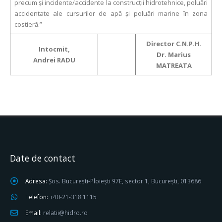
precum și incidente/accidente la construcții hidrotehnice, poluări
accidentate ale cursurilor de apă și poluări marine în zona
costieră.”
Director C.N.P.H.
Intocmit,
Dr. Marius
Andrei RADU
MATREATA
Date de contact
Adresa:
Șos. București-Ploiești 97E, sector 1, București, 013686
Telefon:
+40-21-318 1115
Email:
relatii@hidro.ro