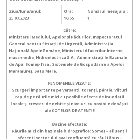
Ziua/luna/anul:
Ora:
Numărul mesajului:
25.07.2023
16:55
1
Către:
Ministerul Mediului, Apelor şi Pădurilor, Inspectoratul
General pentru Situaţii de Urgenţă, Administraţia
Naţională Apele Române, Ministerul Afacerilor Interne,
mass-media, Hidroelectrica S.A., Administraţiile Bazinale
de Apă: Someș-Tisa , Sistemele de Gospodărire a Apelor:
Maramureș, Satu Mare.
FENOMENELE VIZATE:
Scurgeri importante pe versanţi, torenţi, pâraie, viituri
rapide pe râurile mici
cu posibile efecte de inundaţii
locale şi creşteri de debite şi niveluri cu posibile depăşiri
ale COTELOR DE ATENŢIE
Bazine afectate:
Râurile mici din bazinele hidrografice: Someș – afluenții
aferenți sectorului aval confluență cu râul Lăpuș –