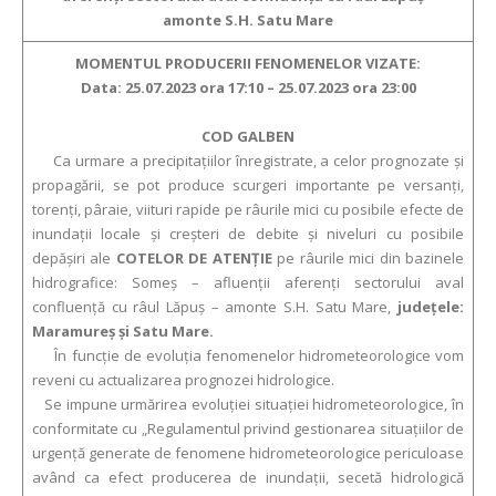
amonte S.H. Satu Mare
MOMENTUL PRODUCERII FENOMENELOR VIZATE:
Data: 25.07.2023 ora 17:10 – 25.07.2023 ora 23:00
COD GALBEN
Ca urmare a precipitaţiilor înregistrate, a celor prognozate şi
propagării, se pot produce scurgeri importante pe versanţi,
torenţi, pâraie, viituri rapide pe râurile mici cu posibile efecte de
inundaţii locale şi creşteri de debite şi niveluri cu posibile
depăşiri ale
COTELOR DE ATENŢIE
pe râurile mici din bazinele
hidrografice: Someș – afluenții aferenți sectorului aval
confluență cu râul Lăpuș – amonte S.H. Satu Mare,
județele:
Maramureș și Satu Mare.
În funcție de evoluția fenomenelor hidrometeorologice vom
reveni cu actualizarea prognozei hidrologice.
Se impune urmărirea evoluției situației hidrometeorologice, în
conformitate cu „Regulamentul privind gestionarea situațiilor de
urgență generate de fenomene hidrometeorologice periculoase
având ca efect producerea de inundații, secetă hidrologică