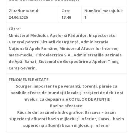
Ziua/luna/anul:
Ora:
Numărul mesajului:
24.06.2026
13:40
1
Către:
Ministerul Mediului, Apelor şi Pădurilor, Inspectoratul
General pentru Situaţii de Urgenţă, Administraţia
Naţională Apele Române, Ministerul Afacerilor Interne,
mass-media, Hidroelectrica S.A., Administraţiile Bazinale
de Apă: Banat, Sistemul de Gospodărire a Apelor: Timiș,
Caraș-Severin.
FENOMENELE VIZATE:
Scurgeri importante pe versanţi, torenţi, pâraie cu
posibile efecte de inundaţii locale şi creşteri de debite şi
niveluri cu depăşiri ale COTELOR DE ATENȚIE
Bazine afectate:
Râurile din bazinele hidrografice: Bârzava – bazin
superior și afluenți bazin mijlociu și inferior, Caraș – bazin
superior și afluenți bazin mijlociu și inferior