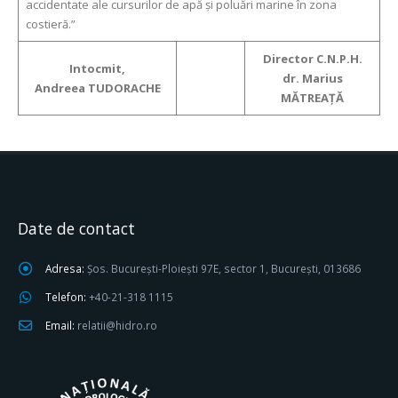
accidentate ale cursurilor de apă și poluări marine în zona
costieră.”
Director C.N.P.H.
Intocmit,
dr. Marius
Andreea TUDORACHE
MĂTREAȚĂ
Date de contact
Adresa:
Șos. București-Ploiești 97E, sector 1, București, 013686
Telefon:
+40-21-318 1115
Email:
relatii@hidro.ro