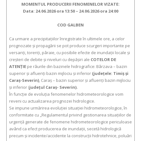
MOMENTUL PRODUCERII FENOMENELOR VIZATE:
Data: 24.06.2026 ora 13:50 – 24.06.2026 ora 24:00
COD GALBEN
Ca urmare a precipitaţiilor înregistrate în ultimele ore, a celor
prognozate şi propagării se pot produce scurgeri importante pe
versanţi, torenţi, pâraie, cu posibile efecte de inundaţii locale şi
creşteri de debite şi niveluri cu depăşiri ale
COTELOR DE
ATENŢIE
pe râurile din bazinele hidrografice: Bârzava – bazin
superior și afluenți bazin mijlociu și inferior
(județele: Timiș și
Caraș-Severin)
, Caraș – bazin superior și afluenți bazin mijlociu
și inferior (
județul Caraș- Severin).
În funcție de evoluția fenomenelor hidrometeorologice vom
reveni cu actualizarea prognozei hidrologice.
Se impune urmărirea evoluției situației hidrometeorologice, în
conformitate cu „Regulamentul privind gestionarea situațiilor de
urgență generate de fenomene hidrometeorologice periculoase
având ca efect producerea de inundații, secetă hidrologică
precum și incidente/accidente la construcții hidrotehnice, poluări