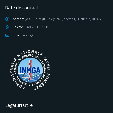
Date de contact
Adresa:
Șos. București-Ploiești 97E, sector 1, București, 013686
Telefon:
+40-21-318 1115
Email:
relatii@hidro.ro
Legături Utile