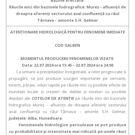
Bazine afectate:
Râurile mici din bazinele hidrografice: Mureş – afluenţii de
dreapta aferenţi sectorului aval confluenţă cu râul
Târnava – amonte S.H. Gelmar
ATENŢIONARE HIDROLOGICĂ PENTRU FENOMENE IMEDIATE
COD GALBEN
MOMENTUL PRODUCERII FENOMENELOR VIZATE:
Data: 22.07.2024 ora 15:45 – 22.07.2024 ora 24:00
Ca urmare a precipitațiilor înregistrate, a celor prognozate și
propagării, se pot produce scurgeri importante pe versanți,
torenți, pâraie, viituri rapide pe râurile mici cu posibile efecte de
inundații locale și creșteri de debite și niveluri cu posibile
depășiri ale
COTELOR DE ATENŢIE
pe râurile mici din bazinele
hidrografice Mureş – afluenţii de dreapta aferenţi sectorului
aval confluenţă cu râul Târnava – amonte S.H. Gelmar,
județele: Alba, Hunedoara.
Fenomenele hidrologice periculoase se pot produce
cu probabilitate și intensitate mai ridicată pe unele râuri