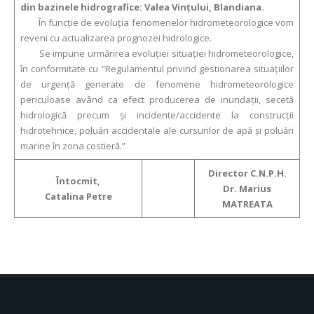
din bazinele hidrografice: Valea Vinţului, Blandiana.
În funcție de evoluția fenomenelor hidrometeorologice vom
reveni cu actualizarea prognozei hidrologice.
Se impune urmărirea evoluției situației hidrometeorologice,
în conformitate cu ”Regulamentul privind gestionarea situațiilor
de urgență generate de fenomene hidrometeorologice
periculoase având ca efect producerea de inundații, secetă
hidrologică precum și incidente/accidente la construcții
hidrotehnice, poluări accidentale ale cursurilor de apă și poluări
marine în zona costieră.”
Director C.N.P.H.
Întocmit,
Dr. Marius
Catalina Petre
MATREATA