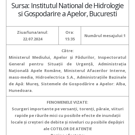
Sursa: Institutul National de Hidrologie
si Gospodarire a Apelor, Bucuresti
Ziua/luna/anul:
Ora:
Numărul mesajului:1
22.07.2024
15:35
Către:
Ministerul Mediului, Apelor și Pădurilor, Inspectoratul
General pentru Situații de Urgență, Administrația
Națională Apele Române, Ministerul Afacerilor Interne,
mass-media, Hidroelectrica S.A., Administrațiile Bazinale
de Apă: Mureş, Sistemele de Gospodărire a Apelor: Alba,
Hunedoara.
FENOMENELE VIZATE:
Scurgeri importante pe versanți, torenți, pâraie, viituri
rapide pe râurile mici
cu posibile efecte de inundații
locale și creșteri de debite și niveluri cu posibile depășiri
ale COTELOR DE ATENŢIE