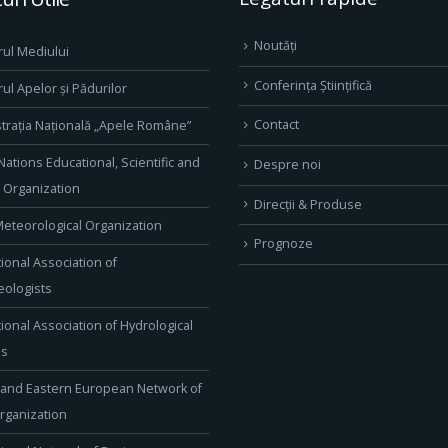
Noutăți
rul Mediului
Conferința Științifică
rul Apelor și Pădurilor
Contact
trația Națională „Apele Române”
Nations Educational, Scientific and
Despre noi
l Organization
Direcţii & Produse
eteorological Organization
Prognoze
tional Association of
ologists
tional Association of Hydrological
es
 and Eastern European Network of
rganization