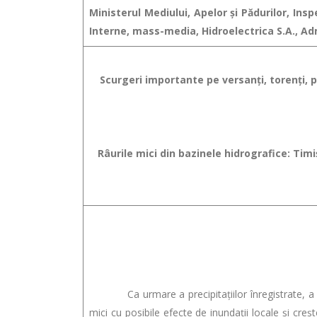
Ministerul Mediului, Apelor şi Pădurilor, In
Interne, mass-media, Hidroelectrica S.A., Ad
Scurgeri importante pe versanţi, torenţi, pâ
Râurile mici din bazinele hidrografice: Tim
Ca urmare a precipitaţiilor înregistrate, a celo
mici cu posibile efecte de inundaţii locale şi creşt