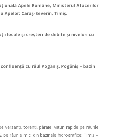
Naţională Apele Române, Ministerul Afacerilor
a Apelor: Caraș-Severin, Timiș.
ii locale şi creşteri de debite şi niveluri cu
 confluență cu râul Pogăniș, Pogăniș – bazin
sanţi, torenţi, pâraie, viituri rapide pe râurile
E
pe râurile mici din bazinele hidrografice: Timiș –