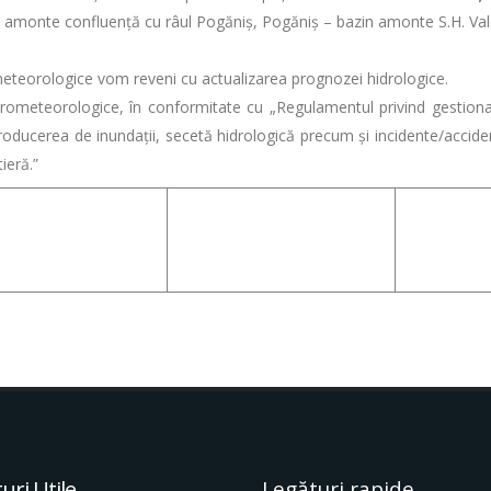
ș – amonte confluență cu râul Pogăniș, Pogăniș – bazin amonte S.H. Va
rologice vom reveni cu actualizarea prognozei hidrologice.
eteorologice, în conformitate cu „Regulamentul privind gestionar
ducerea de inundații, secetă hidrologică precum și incidente/accident
ieră.”
uri Utile
Legături rapide