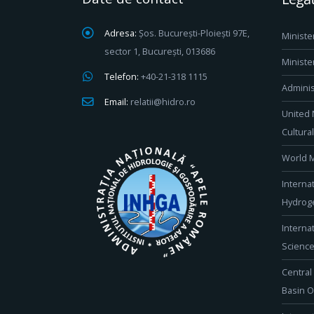
Adresa:
Șos. București-Ploiești 97E,
Ministe
sector 1, București, 013686
Ministe
Telefon:
+40-21-318 1115
Adminis
Email:
relatii@hidro.ro
United 
Cultura
World M
Interna
Hydroge
Interna
Scienc
Central
Basin O