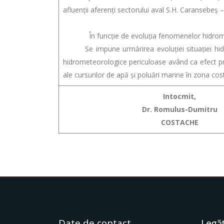
afluenții aferenți sectorului aval S.H. Caransebe
În funcție de evoluția fenomenelor hidrometeo
Se impune urmărirea evoluției situației hidrom
hidrometeorologice periculoase având ca efect pro
ale cursurilor de apă și poluări marine în zona cost
Intocmit,
Dr. Romulus-Dumitru
COSTACHE
Date de contact
Legăt