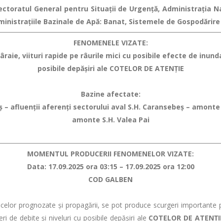
spectoratul General pentru Situaţii de Urgenţă, Administraţia 
ministraţiile Bazinale de Apă: Banat, Sistemele de Gospodărire 
FENOMENELE VIZATE:
raie, viituri rapide pe râurile mici
cu posibile efecte de inundaţ
posibile depăşiri ale COTELOR DE ATENŢIE
Bazine afectate:
iș – afluenții aferenți sectorului aval S.H. Caransebeș – amonte
amonte S.H. Valea Pai
MOMENTUL PRODUCERII FENOMENELOR VIZATE:
Data: 17.09.2025 ora 03:15 – 17.09.2025 ora 12:00
COD GALBEN
r prognozate şi propagării, se pot produce scurgeri importante pe ver
eri de debite şi niveluri cu posibile depăşiri ale
COTELOR DE ATENŢI