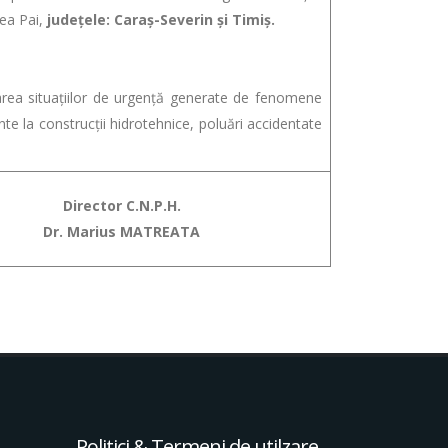
lea Pai,
judeţele: Caraș-Severin și Timiș.
ea situațiilor de urgență generate de fenomene
e la construcții hidrotehnice, poluări accidentate
Director C.N.P.H.
Dr. Marius MATREATA
Politici & Termeni de utilzare