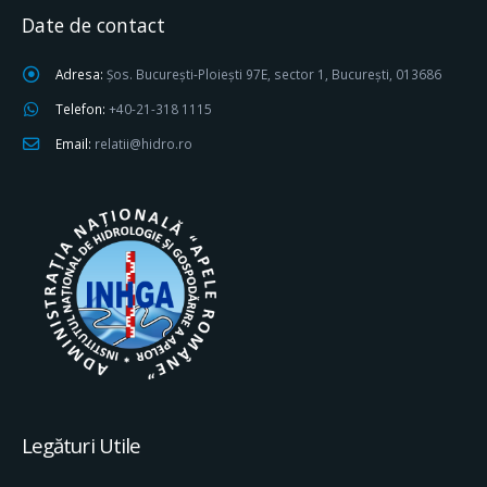
Date de contact
Adresa:
Șos. București-Ploiești 97E, sector 1, București, 013686
Telefon:
+40-21-318 1115
Email:
relatii@hidro.ro
Legături Utile