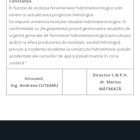
Constanța.
În funcție de evoluția fenomenelor hidrometeorologice vom
reveni cu actualizarea prognozei hidrologice.
Se impune urmărirea evoluției situației hidrometeorologice, în
conformitate cu „Regulamentul privind gestionarea situațiilor de
urgență generate de fenomene hidrometeorologice periculoase
având ca efect producerea de inundații, secetă hidrologică
precum și incidente/accidente la construcții hidrotehnice, poluări
accidentate ale cursurilor de apă și poluări marine în zona
costieră.”
Director C.N.P.H.
Intocmit,
dr. Marius
Ing. Andreea CUTEANU
MĂTREAȚĂ