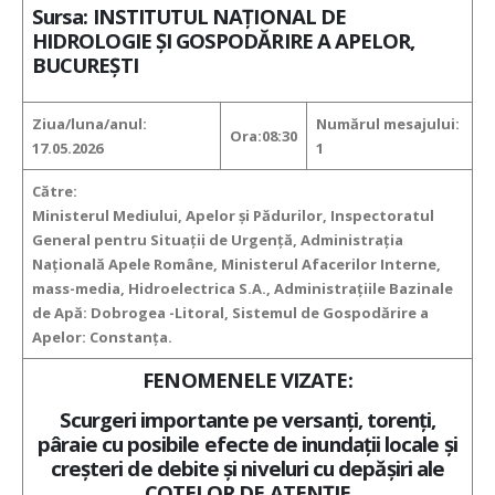
Sursa: INSTITUTUL NAȚIONAL DE
HIDROLOGIE ȘI GOSPODĂRIRE A APELOR,
BUCUREȘTI
Ziua/luna/anul:
Numărul mesajului:
Ora:08:30
17.05.2026
1
Către:
Ministerul Mediului, Apelor şi Pădurilor, Inspectoratul
General pentru Situaţii de Urgenţă, Administraţia
Naţională Apele Române, Ministerul Afacerilor Interne,
mass-media, Hidroelectrica S.A., Administraţiile Bazinale
de Apă: Dobrogea -Litoral, Sistemul de Gospodărire a
Apelor: Constanța.
FENOMENELE VIZATE:
Scurgeri importante pe versanţi, torenţi,
pâraie cu posibile efecte de inundaţii locale şi
creşteri de debite şi niveluri cu depăşiri ale
COTELOR DE ATENȚIE