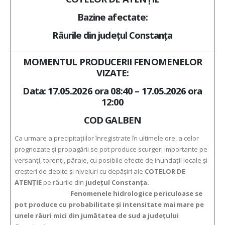
Bazine afectate:
Râurile din județul Constanța
MOMENTUL PRODUCERII FENOMENELOR
VIZATE:
Data: 17.05.2026 ora 08:40 – 17.05.2026 ora
12:00
COD GALBEN
Ca urmare a precipitaţiilor înregistrate în ultimele ore, a celor
prognozate şi propagării se pot produce scurgeri importante pe
versanţi, torenţi, pâraie, cu posibile efecte de inundaţii locale şi
creşteri de debite şi niveluri cu depăşiri ale
COTELOR DE
ATENŢIE
pe râurile din
județul Constanța.
Fenomenele hidrologice periculoase se
pot produce cu probabilitate și intensitate mai mare pe
unele râuri mici din jumătatea de sud a județului