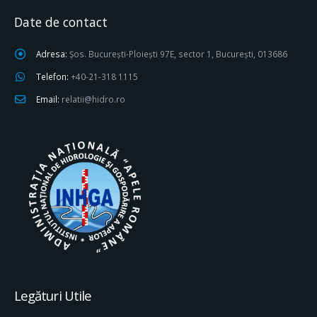
Date de contact
Adresa:
Șos. București-Ploiești 97E, sector 1, București, 013686
Telefon:
+40-21-318 1115
Email:
relatii@hidro.ro
Legături Utile