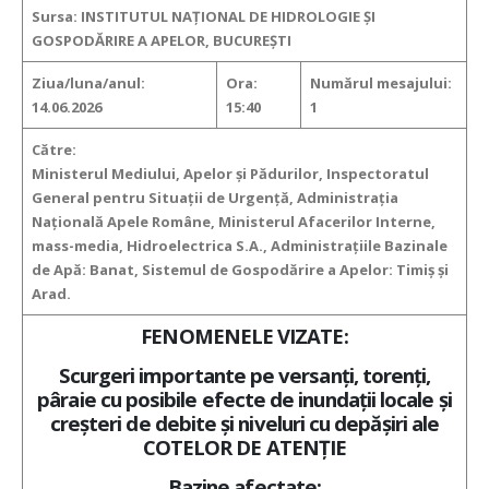
Sursa: INSTITUTUL NAȚIONAL DE HIDROLOGIE ȘI
GOSPODĂRIRE A APELOR, BUCUREȘTI
Ziua/luna/anul:
Ora:
Numărul mesajului:
14.06.2026
15:40
1
Către:
Ministerul Mediului, Apelor şi Pădurilor, Inspectoratul
General pentru Situaţii de Urgenţă, Administraţia
Naţională Apele Române, Ministerul Afacerilor Interne,
mass-media, Hidroelectrica S.A., Administraţiile Bazinale
de Apă: Banat, Sistemul de Gospodărire a Apelor: Timiș și
Arad.
FENOMENELE VIZATE:
Scurgeri importante pe versanţi, torenţi,
pâraie cu posibile efecte de inundaţii locale şi
creşteri de debite şi niveluri cu depăşiri ale
COTELOR DE ATENȚIE
Bazine afectate: