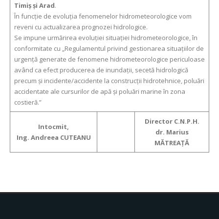
Timiș și Arad
.
În funcție de evoluția fenomenelor hidrometeorologice vom
reveni cu actualizarea prognozei hidrologice.
Se impune urmărirea evoluției situației hidrometeorologice, în
conformitate cu „Regulamentul privind gestionarea situațiilor de
urgență generate de fenomene hidrometeorologice periculoase
având ca efect producerea de inundații, secetă hidrologică
precum și incidente/accidente la construcții hidrotehnice, poluări
accidentate ale cursurilor de apă și poluări marine în zona
costieră.”
Director C.N.P.H.
Intocmit,
dr. Marius
Ing. Andreea CUTEANU
MĂTREAȚĂ