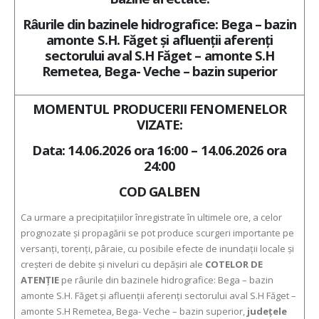
Râurile din bazinele hidrografice: Bega – bazin
amonte S.H. Făget și afluenții aferenți
sectorului aval S.H Făget – amonte S.H
Remetea, Bega- Veche – bazin superior
MOMENTUL PRODUCERII FENOMENELOR
VIZATE:
Data: 14.06.2026 ora 16:00 – 14.06.2026 ora
24:00
COD GALBEN
Ca urmare a precipitaţiilor înregistrate în ultimele ore, a celor
prognozate şi propagării se pot produce scurgeri importante pe
versanţi, torenţi, pâraie, cu posibile efecte de inundaţii locale şi
creşteri de debite şi niveluri cu depăşiri ale
COTELOR DE
ATENŢIE
pe râurile din bazinele hidrografice: Bega – bazin
amonte S.H. Făget și afluenții aferenți sectorului aval S.H Făget –
amonte S.H Remetea, Bega- Veche – bazin superior,
județele