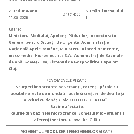
Ziua/luna/anul:
Numărul mesajului:
Ora:14:00
11.05.2026
1
Către:
Ministerul Mediului, Apelor şi Pădurilor, Inspectoratul
General pentru Situaţii de Urgenţă, Administraţia
Naţională Apele Române, Ministerul Afacerilor Interne,
mass-media, Hidroelectrica S.A., Administraţiile Bazinale
de Apă: Someș-Tisa, Sistemul de Gospodărire a Apelor:
Cluj.
FENOMENELE VIZATE:
Scurgeri importante pe versanţi, torenţi, pâraie cu
posibile efecte de inundaţii locale şi creşteri de debite şi
niveluri cu depăşiri ale COTELOR DE ATENȚIE
Bazine afectate:
Râurile din bazinele hidrografice: Someșul Mic – afluenții
aferenți sectorului aval Ac. Gilău
MOMENTUL PRODUCERII FENOMENELOR VIZATE: