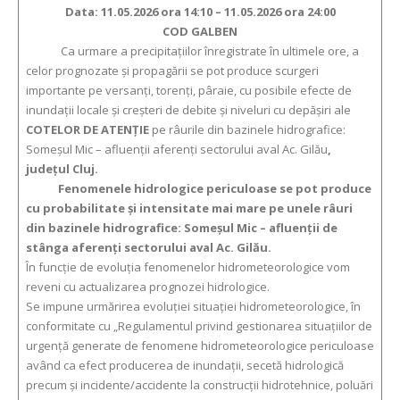
Data: 11.05.2026 ora 14:10 – 11.05.2026 ora 24:00
COD GALBEN
Ca urmare a precipitaţiilor înregistrate în ultimele ore, a
celor prognozate şi propagării se pot produce scurgeri
importante pe versanţi, torenţi, pâraie, cu posibile efecte de
inundaţii locale şi creşteri de debite şi niveluri cu depăşiri ale
COTELOR DE ATENŢIE
pe râurile din bazinele hidrografice:
Someșul Mic – afluenții aferenți sectorului aval Ac. Gilău
,
județul Cluj.
Fenomenele hidrologice periculoase se pot produce
cu probabilitate și intensitate mai mare pe unele râuri
din bazinele hidrografice: Someșul Mic – afluenții de
stânga aferenți sectorului aval Ac. Gilău.
În funcție de evoluția fenomenelor hidrometeorologice vom
reveni cu actualizarea prognozei hidrologice.
Se impune urmărirea evoluției situației hidrometeorologice, în
conformitate cu „Regulamentul privind gestionarea situațiilor de
urgență generate de fenomene hidrometeorologice periculoase
având ca efect producerea de inundații, secetă hidrologică
precum și incidente/accidente la construcții hidrotehnice, poluări