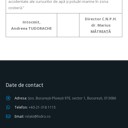
accidentate ale cursurilor de apă și poluări marine în zona
costieră.”
Director C.N.P.H.
Intocmit,
dr. Marius
Andreea TUDORACHE
MĂTREAȚĂ
Date de contact
Adresa:
Șos. București-Ploiești 97E, sector 1, București, 013686
Telefon:
+40-21-318 1115
Email:
relatii@hidro.ro